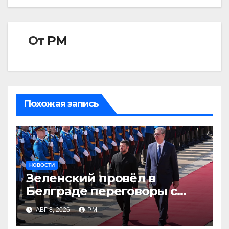
От
РМ
Похожая запись
НОВОСТИ
Зеленский провёл в
Белграде переговоры с
Вучичем
АВГ 8, 2026
РМ