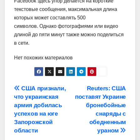
Facebook здесь упор делается на короткие
текстовые сообщения, максимальная длина
которых может составлять 500
символов. Однако фотографиями или видео
длиной до пяти минут также можно поделиться
в сети.
Нет похожих материалов
Навигация
США признали,
Reuters: США
что украинская
поставят Украине
по
армия добилась
бронебойные
записям
успехов на юге
снаряды с
Запорожской
обедненным
области
ураном