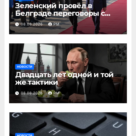
Зеленский провёл в
Белграде переговоры с
Вучичем
08.08.2026
РМ
НОВОСТИ
Двадцать лет одной и той
же тактики
08.08.2026
РМ
НОВОСТИ