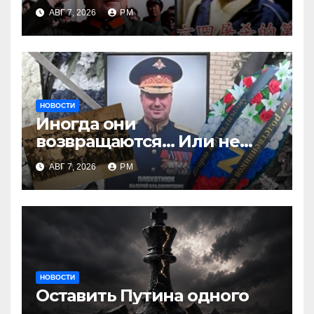
АВГ 7, 2026
РМ
НОВОСТИ
Иногда они
возвращаются… Или не
возвращаются
АВГ 7, 2026
РМ
НОВОСТИ
Оставить Путина одного