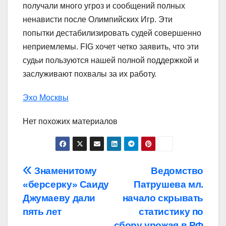
получали много угроз и сообщений полных
ненависти после Олимпийских Игр. Эти
попытки дестабилизировать судей совершенно
неприемлемы. FIG хочет четко заявить, что эти
судьи пользуются нашей полной поддержкой и
заслуживают похвалы за их работу.
Эхо Москвы
Нет похожих материалов
Навигация
Знаменитому
Ведомство
«берсерку» Саиду
Патрушева мл.
по
Джумаеву дали
начало скрывать
записям
пять лет
статистику по
сбору урожая в РФ