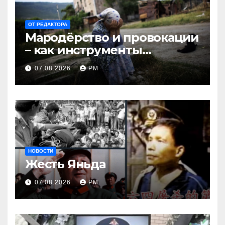
ОТ РЕДАКТОРА
Мародёрство и провокации
– как инструменты
современной политики
07.08.2026
РМ
России
НОВОСТИ
Жесть Яньда
07.08.2026
РМ