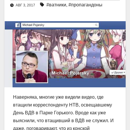
#ватники
,
#пропагандоны
АВГ 3, 2017
Наверняка, многие уже видели видео, где
втащили корреспонденту НТВ, освещавшему
День ВДВ в Парке Горького. Вроде как уже
выяснили, что втащивший в ВДВ не служил. И
даже, поговаривают, что из конской