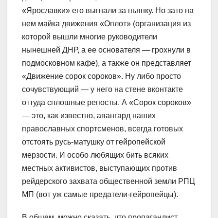
«Ярославки» его выгнали за пьянку. Но зато на
нем майка движения «Оплот» (организация из
которой вышли многие руководители
нынешней ДНР, а ее основателя — грохнули в
подмосковном кафе), а также он представляет
«Движение сорок сороков». Ну либо просто
сочувствующий — у него на стен
е вконтакте
оттуда сплошные репосты. А «Сорок сороков»
— это, как известно, авангард наших
православных спортсменов, всегда готовых
отстоять русь-матушку от гейропейской
мерзости. И особо любящих бить всяких
местных активистов, выступающих против
рейдерского захвата общественной земли РПЦ
МП (вот уж самые предатели-гейропейцы).
В общем, можно сказать, что пропагандист