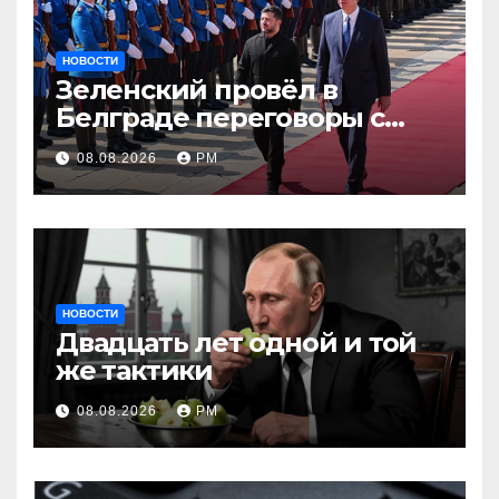
НОВОСТИ
Зеленский провёл в
Белграде переговоры с
Вучичем
08.08.2026
РМ
НОВОСТИ
Двадцать лет одной и той
же тактики
08.08.2026
РМ