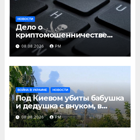
НОВОСТИ
Дело о
криптомошенничестве
оборачивают в содействие
08.08.2026
РМ
терроризму
ВОЙНА В УКРАИНЕ
НОВОСТИ
Под Киевом убиты бабушка
и дедушка с внуком, в
Поволжье и на Кубани
08.08.2026
РМ
вновь горят НПЗ