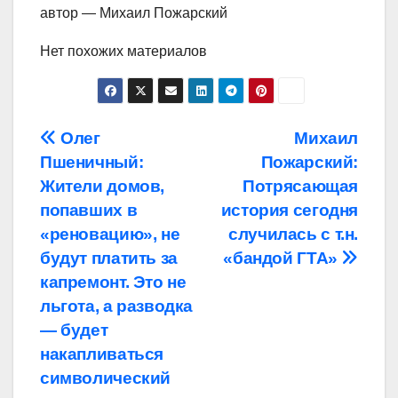
автор — Михаил Пожарский
Нет похожих материалов
Навигация
Олег
Михаил
Пшеничный:
Пожарский:
по
Жители домов,
Потрясающая
записям
попавших в
история сегодня
«реновацию», не
случилась с т.н.
будут платить за
«бандой ГТА»
капремонт. Это не
льгота, а разводка
— будет
накапливаться
символический