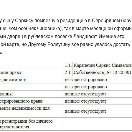
му сыну Саркису помпезную резиденцию в Серебряном бору
ьше, чем особняк чиновника), так в марте месяце он оформ
ый дворец в рублевском поселке Ландшафт. Имение это,
ой карте, но Другому Ролдугину все равно удалось достать
.