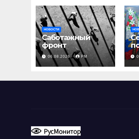
НОВОСТИ
НО
Саботажный
С
фронт
п
з
06.08.2026
РМ
0
и
н