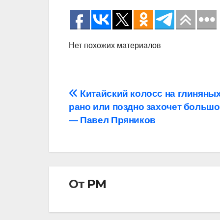
Нет похожих материалов
Навигация
Китайский колосс на глиняных
рано или поздно захочет больш
по
— Павел Пряников
записям
От
РМ