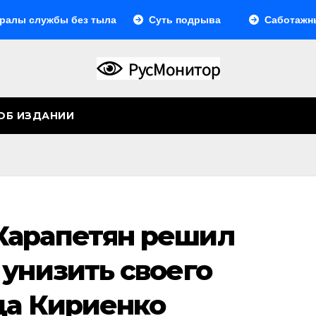
лужбы без тыла
Суть подрыва
Саботажный фро
ОБ ИЗДАНИИ
Карапетян решил
 унизить своего
да Кириенко