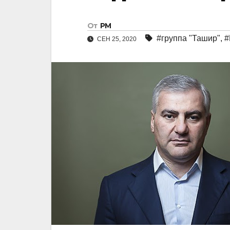
От
РМ
#группа "Ташир"
,
#
СЕН 25, 2020