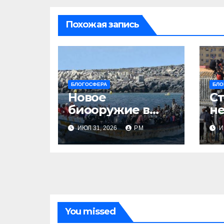
Похожая запись
БЛОГОСФЕРА
БЛО
Новое
Ст
биооружие в
не
Сеуте
ИЮЛ 31, 2026
РМ
И
You missed