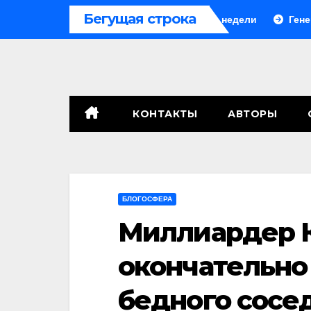
Перейти
Бегущая строка
В Грузии третий блэкаут за две недели
Генералы с
к
содержимому
КОНТАКТЫ
АВТОРЫ
БЛОГОСФЕРА
Миллиардер 
окончательно
бедного сосе