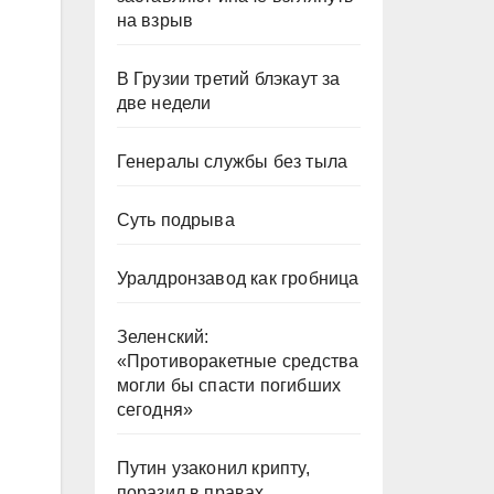
на взрыв
В Грузии третий блэкаут за
две недели
Генералы службы без тыла
Суть подрыва
Уралдронзавод как гробница
Зеленский:
«Противоракетные средства
могли бы спасти погибших
сегодня»
Путин узаконил крипту,
поразил в правах