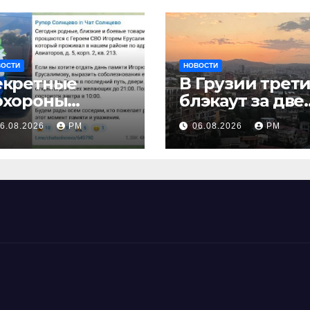
ВОСТИ
НОВОСТИ
екретные
В Грузии трет
охороны
блэкаут за две
аставляют
недели
6.08.2026
РМ
06.08.2026
РМ
наче взглянуть
а взрыв