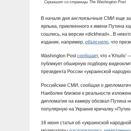
Скриншот со страницы The Washington Post
В начале дня англоязычные СМИ еще за
ярлыка, приклеенного к имени Путина х
сошлись, на версии «dickhead».. В неко
издание, например,
объяснило
, что пре
Washington Post
сообщает
, что «’Khuilo
публикует обширную подборку видеокли
президента России «украинской народно
Российские СМИ, сообщая о дипломатиче
Наиболее близкое к реальности изложен
дипломатии на камеру обозвал Путина н
популярную на Украине кричалку «Путин
16 июня статья об «украинской народной
модераторы
распорядились немедленно 