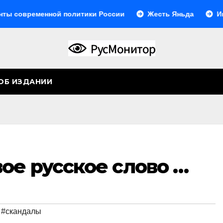
ременной политики России
Жесть Яньда
Иногда о
ОБ ИЗДАНИИ
ое русское слово …
,
#скандалы