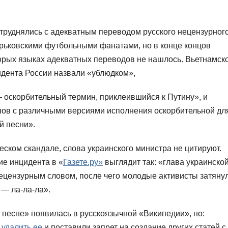
труднялись с адекватным переводом русского нецензурног
арьковскими футбольными фанатами, но в конце концов
торых языках адекватных переводов не нашлось. Вьетнамск
зидента России назвали «ублюдком»,
’ — оскорбительный термин, приклеившийся к Путину», и
пов с различными версиями исполнения оскорбительной дл
й песни».
ском скандале, слова украинского министра не цитируют.
ие инцидента в «
Газете.ру»
выглядит так: «глава украинско
ецензурным словом, после чего молодые активисты затяну
 — ла-ла-ла».
 песне» появилась в русскоязычной «Википедии», но:
удалить ее
и поставили запрет на создание других статей с