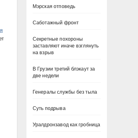
Мэрская отповедь
Саботажный фронт
ся
ет
Секретные похороны
заставляют иначе взглянуть
на взрыв
В Грузии третий блэкаут за
две недели
Генералы службы без тыла
Суть подрыва
Уралдронзавод как гробница