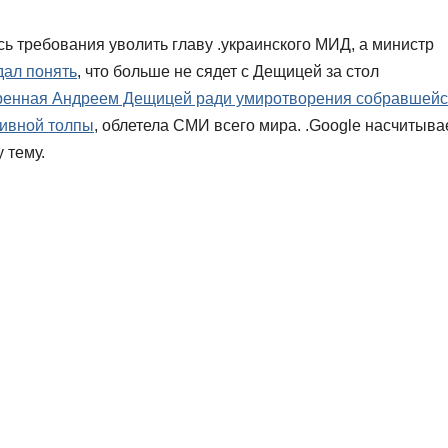
сь требования уволить главу .украинского МИД, а министр
дал понять
, что больше не сядет с Дещицей за стол
ренная Андреем Дещицей ради умиротворения собравшей
сивной толпы
, облетела СМИ всего мира. .Google насчитыва
 тему.