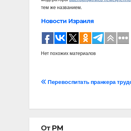
тем же названием.
Новости Израиля
Нет похожих материалов
Навигация
Перевоспитать пранкера труд
по
записям
От
РМ