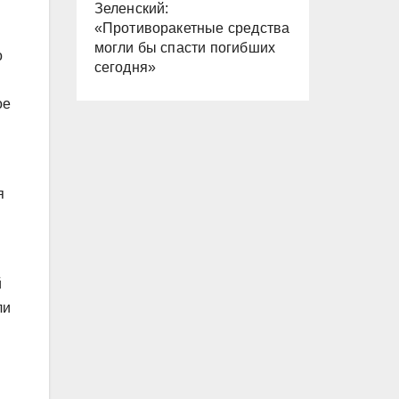
Зеленский:
«Противоракетные средства
могли бы спасти погибших
о
сегодня»
ое
я
й
ли