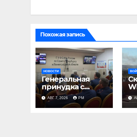
Похожая запись
НОВОСТИ
ВОЙ
Генеральная
С
принудка с
Wi
изоляцией
на
АВГ 7, 2026
РМ
А
п
Гр