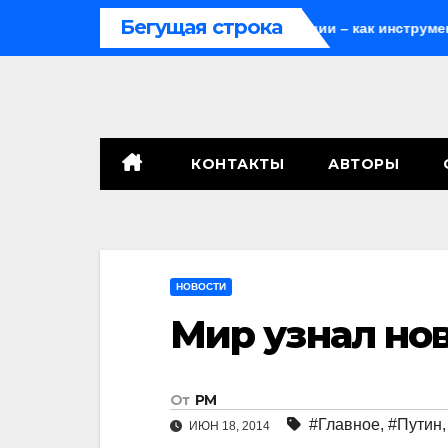
Перейти
Бегущая строка
закон
Мародёрство и провокации – как инструменты сов
к
содержимому
КОНТАКТЫ
АВТОРЫ
НОВОСТИ
Мир узнал нов
От
РМ
#Главное
,
#Путин
ИЮН 18, 2014