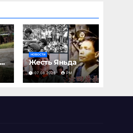
и
НОВОСТИ
ак
Жесть Яньда
07.08.2026
РМ