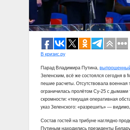
В кризис.ру
Парад Владимира Путина,
выпрошенны
Зеленским, всё же состоялся сегодня в 
пешие расчеты. Отсутствовала военная 
ограничилась пролётом Су-25 с дымами
скромности: «текущая оперативная обс
указ Зеленского: «разрешить» — видимо,
Состав гостей на трибуне наглядно про
Путиным находились президенты Беларус