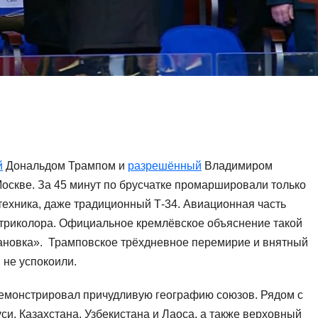
й
Дональдом Трампом и
разрешённый
Владимиром
Москве. За 45 минут по брусчатке промаршировали только
техника, даже традиционный Т-34. Авиационная часть
 триколора. Официальное кремлёвское объяснение такой
тановка». Трамповское трёхдневное перемирие и внятный
 не успокоили.
демонстрировал причудливую географию союзов. Рядом с
и, Казахстана, Узбекистана и Лаоса, а также верховный