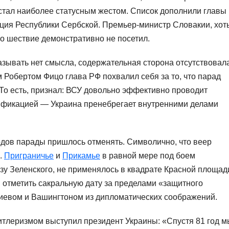
 стал наиболее статусным жестом. Список дополнили главы
ация Республики Сербской. Премьер-министр Словакии, хот
мо шествие демонстративно не посетил.
азывать нет смысла, содержательная сторона отсутствовала
 Робертом Фицо глава РФ похвалил себя за то, что парад
То есть, признал: ВСУ довольно эффективно проводит
фикацией — Украина пренебрегает внутренними делами
родов парады пришлось отменять. Символично, что веер
.
Приграничье
и
Прикамье
в равной мере под боем
азу Зеленского, не применялось в квадрате Красной площад
 отметить сакральную дату за пределами «защитного
Киевом и Вашингтоном из дипломатических соображений.
тлеризмом выступил президент Украины: «Спустя 81 год м