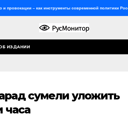
ации – как инструменты современной политики России
ОБ ИЗДАНИИ
арад сумели уложить
и часа