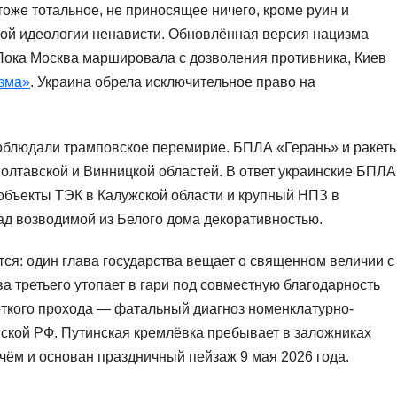
оже тотальное, не приносящее ничего, кроме руин и
ной идеологии ненависти. Обновлённая версия нацизма
 Пока Москва маршировала с дозволения противника, Киев
зма»
. Украина обрела исключительное право на
соблюдали трамповское перемирие. БПЛА «Герань» и ракет
Полтавской и Винницкой областей. В ответ украинские БПЛА
объекты ТЭК в Калужской области и крупный НПЗ в
ад возводимой из Белого дома декоративностью.
ся: один глава государства вещает о священном величии с
а третьего утопает в гари под совместную благодарность
откого прохода — фатальный диагноз номенклатурно-
нской РФ. Путинская кремлёвка пребывает в заложниках
чём и основан праздничный пейзаж 9 мая 2026 года.