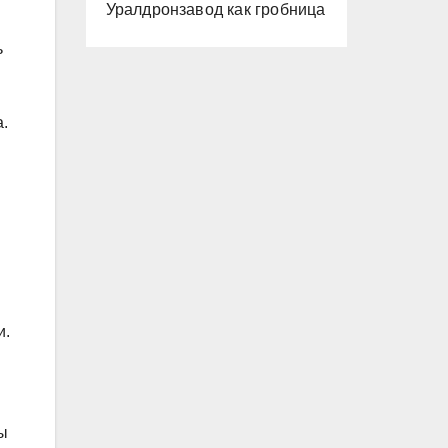
Уралдронзавод как гробница
ь
.
и.
ы