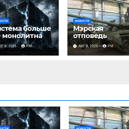
ОСТИ
НОВОСТИ
истема больше
Мэрская
 монолитна
отповедь
ВГ 6, 2026
РМ
АВГ 6, 2026
РМ
ВОСТИ
НОВОСТИ