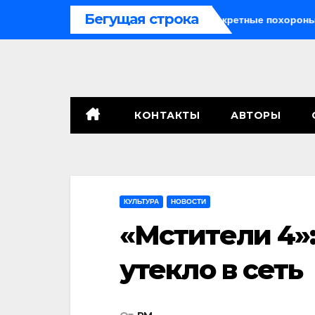
Перейти
Бегущая строка
ь
Саботажный фронт
Секретные похороны заставл
к
содержимому
КОНТАКТЫ
АВТОРЫ
КУЛЬТУРА
НОВОСТИ
«Мстители 4»
утекло в сеть