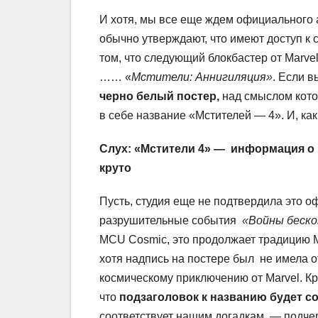
И хотя, мы все еще ждем официального а
обычно утверждают, что имеют доступ к
том, что следующий блокбастер от Marvel
…… «
Мстители: Аннигиляция»
. Если 
черно белый постер,
над смыслом кото
в себе название «Мстителей — 4». И, как
Слух: «Мстители 4» — информация о 
круто
Пусть, студия еще не подтвердила это о
разрушительные события
«Войны беск
MCU Cosmic, это продолжает традицию M
хотя надпись на постере был не имела 
космическому приключению от Marvel. Кр
что
подзаголовок к названию будет со
соответствует нашим догадкам, — подче