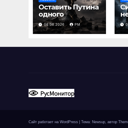
Оставить Путина
С
одного
н
06.08.2026
РМ
0
Сайт работает на WordPress
|
Тема: Newsup, автор
Them