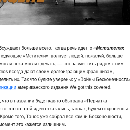
бсуждают больше всего, когда речь идет о
«Мстителях
следующие «Мстители», волнует людей, пожалуй, больше
 могли пока могли сделать, — это разместить рядом с ним
tudios всегда дают своим долгоиграющим франшизам,
делить их. Так что будьте уверены: у «Войны Бесконечности
ликации
американского издания We got this covered.
что в названии будет как-то обыграна «Перчатка
то, что от этой идеи отказались, так как, будем откровенны
роме того, Танос уже собрал все камни Бесконечности,
 момент это кажется излишним.