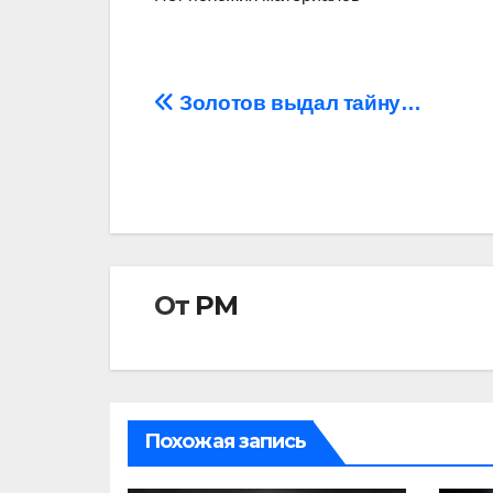
Навигация
Золотов выдал тайну…
по
записям
От
РМ
Похожая запись