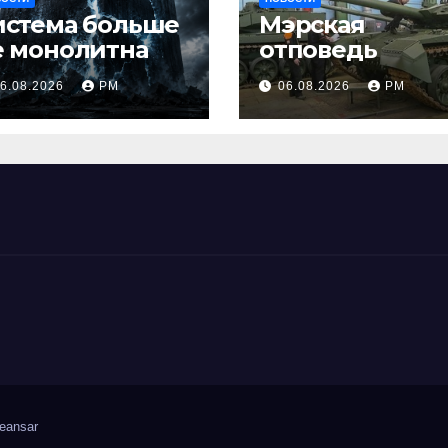
истема больше
Мэрская
е монолитна
отповедь
6.08.2026
РМ
06.08.2026
РМ
eansar