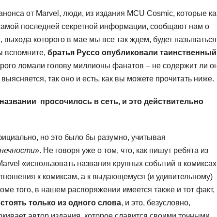
нонса от Marvel, люди, из издания MCU Cosmic, которые ка
 самой последней секретной информации, сообщают нам о
, выхода которого в мае мы все так ждем, будет называться
вы вспомните,
братья Руссо опубликовали таинственный
рого ломали голову миллионы фанатов – не содержит ли о
 выясняется, так оно и есть, как вы можете прочитать ниже.
названии просочилось в сеть, и это действительно
фициально, но это было бы разумно, учитывая
онечности»
. Не говоря уже о том, что, как пишут ребята из
arvel «использовать названия крупных событий в комиксах
отношения к комиксам, а к выдающемуся (и удивительному)
оме того, в нашем распоряжении имеется также и тот факт,
стоять только из одного слова
, и это, безусловно,
ркивает автор издания, которое славится своими точными