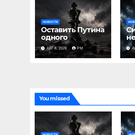
НОВОСТИ
НОВ
Оставить Путина
С
одного
не
АВГ 6, 2026
РМ
А
You missed
НОВОСТИ
НО