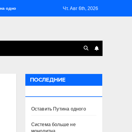
Чт. Авг 6th, 2026
го
Система больше не монолитна
Мэрская отповед
ПОСЛЕДНИЕ
ПУБЛИКАЦИИ
Оставить Путина одного
Система больше не
монолитна