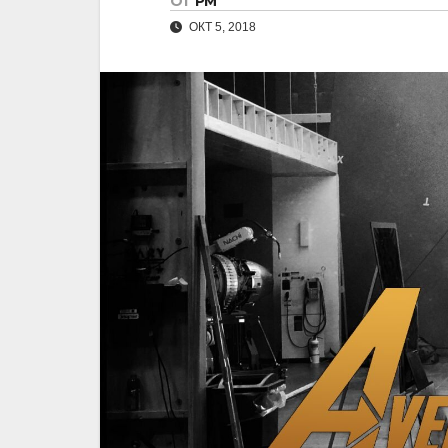
От
РМ
ОКТ 5, 2018