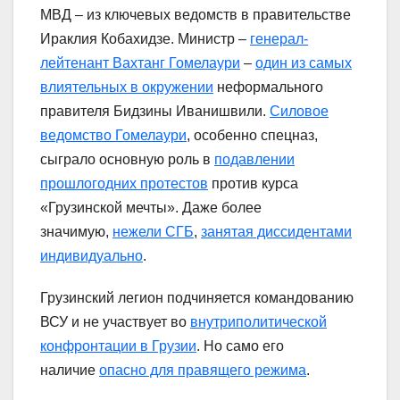
МВД – из ключевых ведомств в правительстве
Ираклия Кобахидзе. Министр –
генерал-
лейтенант Вахтанг Гомелаури
–
один из самых
влиятельных в окружении
неформального
правителя Бидзины Иванишвили.
Силовое
ведомство Гомелаури
, особенно спецназ,
сыграло основную роль в
подавлении
прошлогодних протестов
против курса
«Грузинской мечты». Даже более
значимую,
нежели СГБ
,
занятая диссидентами
индивидуально
.
Грузинский легион подчиняется командованию
ВСУ и не участвует во
внутриполитической
конфронтации в Грузии
. Но само его
наличие
опасно для правящего режима
.