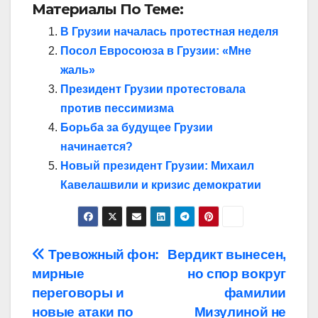
Материалы По Теме:
В Грузии началась протестная неделя
Посол Евросоюза в Грузии: «Мне
жаль»
Президент Грузии протестовала
против пессимизма
Борьба за будущее Грузии
начинается?
Новый президент Грузии: Михаил
Кавелашвили и кризис демократии
Навигация
Тревожный фон:
Вердикт вынесен,
мирные
но спор вокруг
по
переговоры и
фамилии
записям
новые атаки по
Мизулиной не