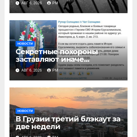
АВГ 6, 2026
РМ
НОВОСТИ
Секретные похороны
заставляют иначе
взглянуть на взрыв
АВГ 6, 2026
РМ
НОВОСТИ
В Грузии третий блэкаут за
две недели