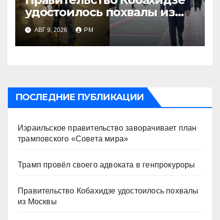
удостоилось похвалы из
Москвы
АВГ 9, 2026
РМ
ПОСЛЕДНИЕ ПУБЛИКАЦИИ
Израильское правительство заворачивает план
трамповского «Совета мира»
Трамп провёл своего адвоката в генпрокуроры
Правительство Кобахидзе удостоилось похвалы
из Москвы