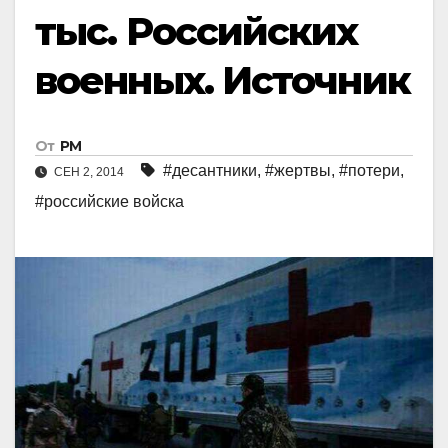
тыс. Российских
военных. Источник
От
РМ
#десантники
,
#жертвы
,
#потери
,
СЕН 2, 2014
#российские войска