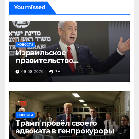
You missed
НОВОСТИ
Израильское
правительство
заворачивает план
09.08.2026
РМ
трамповского «Совета
мира»
НОВОСТИ
Трамп провёл своего
адвоката в генпрокуроры