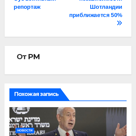
записям
репортаж
Шотландии
приближается 50%
От
РМ
Похожая запись
НОВОСТИ