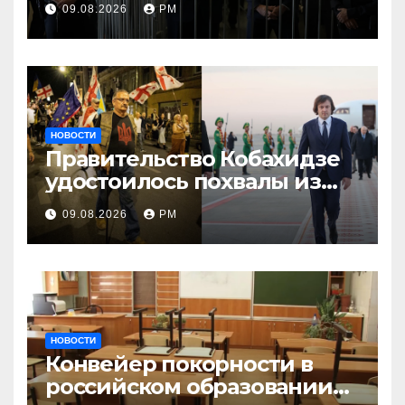
09.08.2026
РМ
НОВОСТИ
Правительство Кобахидзе
удостоилось похвалы из
Москвы
09.08.2026
РМ
НОВОСТИ
Конвейер покорности в
российском образовании