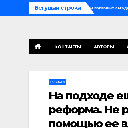
Перейти
Бегущая строка
кетные средства могли бы спасти погибших сегодня»
П
к
содержимому
КОНТАКТЫ
АВТОРЫ
НОВОСТИ
На подходе е
реформа. Не р
помощью ее в