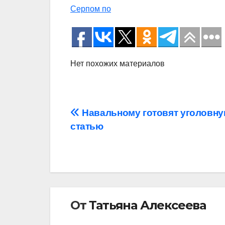
Серпом по
Нет похожих материалов
Навигация
Навальному готовят уголовн
статью
по
записям
От
Татьяна Алексеева