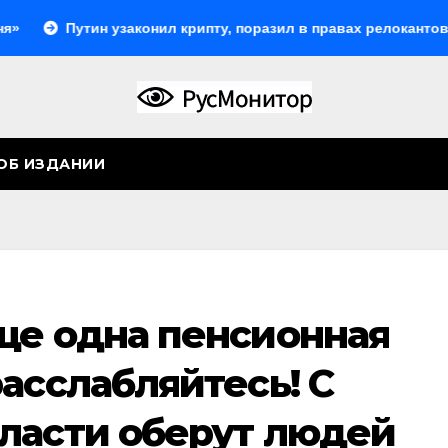
утин узаконил крипту, поразил в правах релокантов, расшир
ОБ ИЗДАНИИ
ще одна пенсионная
асслабляйтесь! С
ласти оберут людей