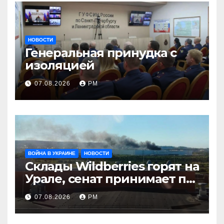
НОВОСТИ
Генеральная принудка с
изоляцией
07.08.2026
РМ
ВОЙНА В УКРАИНЕ
НОВОСТИ
Склады Wildberries горят на
Урале, сенат принимает по
Грэму закон
07.08.2026
РМ