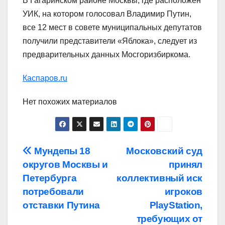
В Гагаринском районе Москвы, где расположен
УИК, на котором голосовал Владимир Путин,
все 12 мест в совете муниципальных депутатов
получили представители «Яблока», следует из
предварительных данных Мосгоризбиркома.
Каспаров.ru
Нет похожих материалов
Навигация
Мундепы 18
Московский суд
округов Москвы и
принял
по
Петербурга
коллективный иск
записям
потребовали
игроков
отставки Путина
PlayStation,
требующих от