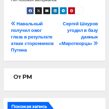
Навигация
Навальный
Сергей Шнуров
получил ожог
угодил в базу
по
глаза в результате
данных
записям
атаки сторонников
«Миротворца»
Путина
От
РМ
Похожая запись