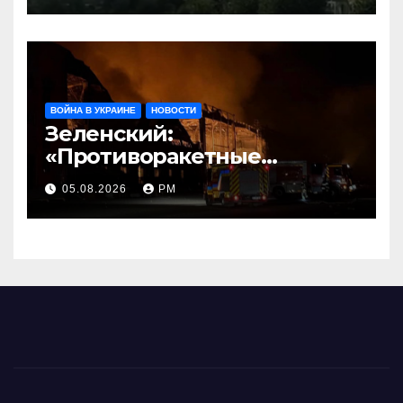
ВОЙНА В УКРАИНЕ
НОВОСТИ
Зеленский:
«Противоракетные
средства могли бы спасти
05.08.2026
РМ
погибших сегодня»