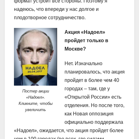
формат устроит все стороны.
Поэтому
я
надеюсь, что впереди у нас
долгое и
плодотворное сотрудничество.
Акция «Надоел»
пройдет только в
Москве?
Нет. Изначально
планировалось, что акция
пройдет в более чем 40
городах – там, где у
Постер акции
«Открытой России» есть
«Надоел».
Кликните, чтобы
отделения. Но после того,
увеличить
как Новая оппозиция
официально поддержала
«Надоел», ожидается, что акция пройдет более
чем в 100 городах (во всех, где силами