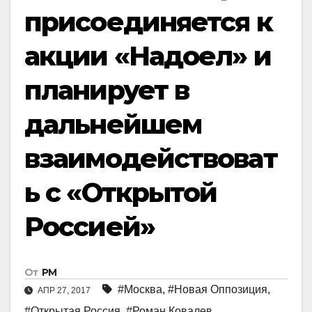
присоединяется к
акции «Надоел» и
планирует в
дальнейшем
взаимодействоват
ь с «Открытой
Россией»
От
РМ
#Москва
,
#Новая Оппозиция
,
АПР 27, 2017
#Открытая Россия
,
#Роман Ковалев