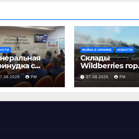
ВОСТИ
ВОЙНА В УКРАИНЕ
НОВОСТИ
енеральная
Склады
ринудка с
Wildberries гор
золяцией
на Урале, сенат
7.08.2026
РМ
07.08.2026
РМ
принимает по
Грэму закон