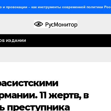
кации – как инструменты современной политики России
ОБ ИЗДАНИИ
расистскими
мании. 11 жертв, в
ть преступника