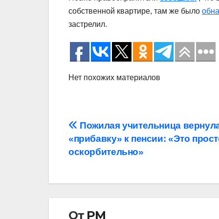
собственной квартире, там же было
обн
застрелил.
Нет похожих материалов
Навигация
Пожилая учительница вернула
«прибавку» к пенсии: «Это прост
по
оскорбительно»
записям
От
РМ