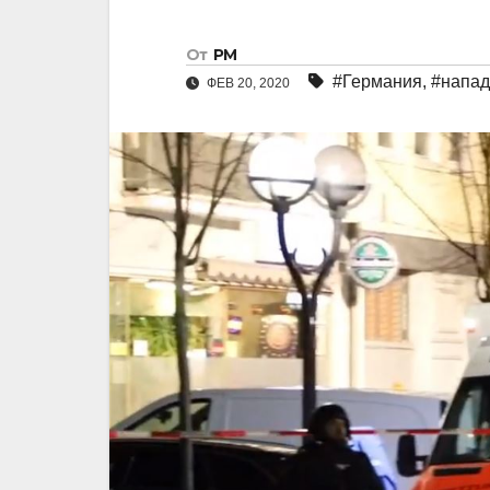
От
РМ
#Германия
,
#напад
ФЕВ 20, 2020