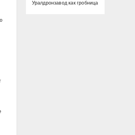
Уралдронзавод как гробница
о
т
е