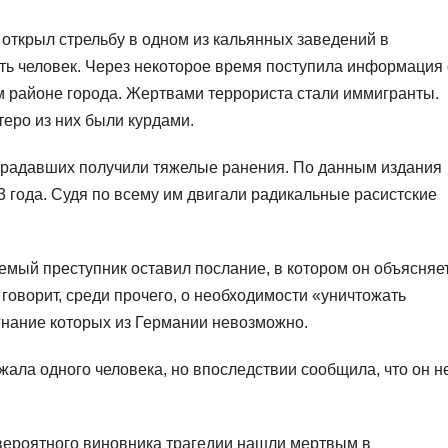
ткрыл стрельбу в одном из кальянных заведений в
ять человек. Через некоторое время поступила информация 
м районе города. Жертвами террориста стали иммигранты.
еро из них были курдами.
страдавших получили тяжелые ранения. По данным издания
3 года. Судя по всему им двигали радикальные расистские
мый преступник оставил послание, в котором он объясняе
 говорит, среди прочего, о необходимости «уничтожать
гнание которых из Германии невозможно.
ала одного человека, но впоследствии сообщила, что он н
 вероятного виновника трагедии нашли мертвым в