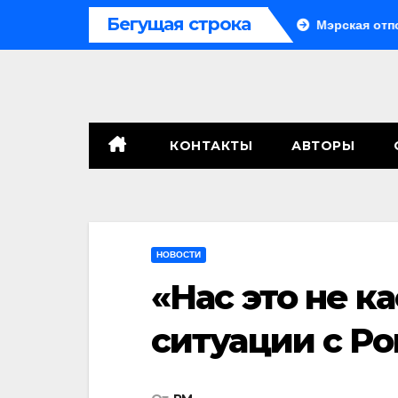
Перейти
Бегущая строка
Система больше не монолитна
Мэрская отповедь
к
содержимому
КОНТАКТЫ
АВТОРЫ
НОВОСТИ
«Нас это не к
ситуации с Р