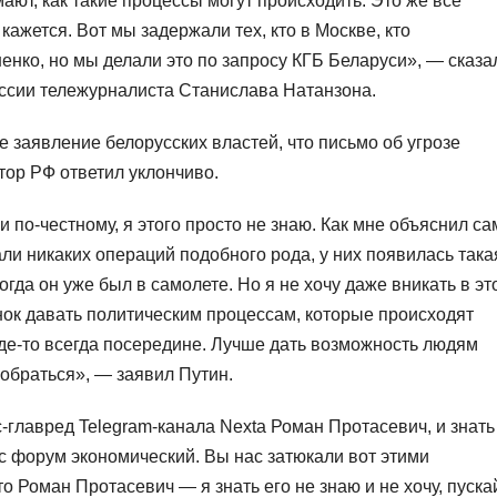
ают, как такие процессы могут происходить. Это же все
 кажется. Вот мы задержали тех, кто в Москве, кто
нко, но мы делали это по запросу КГБ Беларуси», — сказа
ессии тележурналиста Станислава Натанзона.
е заявление белорусских властей, что письмо об угрозе
ор РФ ответил уклончиво.
и по-честному, я этого просто не знаю. Как мне объяснил са
ли никаких операций подобного рода, у них появилась така
огда он уже был в самолете. Но я не хочу даже вникать в эт
ценок давать политическим процессам, которые происходят
где-то всегда посередине. Лучше дать возможность людям
зобраться», — заявил Путин.
кс-главред Telegram-канала Nexta Роман Протасевич, и знать
нас форум экономический. Вы нас затюкали вот этими
о Роман Протасевич — я знать его не знаю и не хочу, пуска