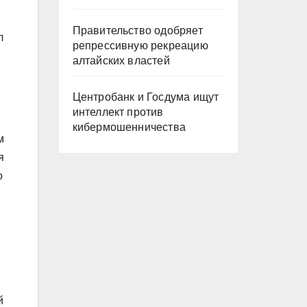
Правительство одобряет
л
репрессивную рекреацию
алтайских властей
Центробанк и Госдума ищут
интеллект против
кибермошенничества
м
я
о
й