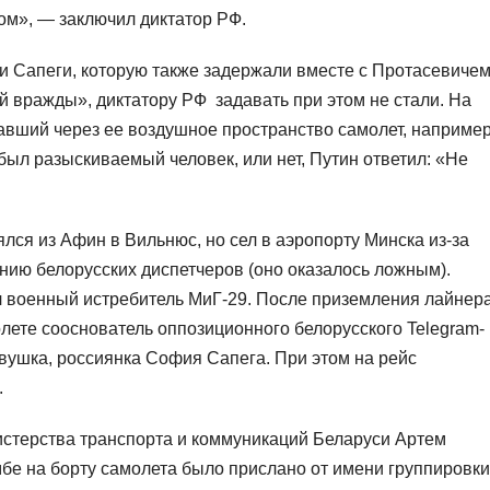
мом», — заключил диктатор РФ.
и Сапеги, которую также задержали вместе с Протасевиче
й вражды», диктатору РФ задавать при этом не стали. На
тавший через ее воздушное пространство самолет, например
 был разыскиваемый человек, или нет, Путин ответил: «Не
ся из Афин в Вильнюс, но сел в аэропорту Минска из-за
ию белорусских диспетчеров (оно оказалось ложным).
л военный истребитель МиГ-29. После приземления лайнер
лете сооснователь оппозиционного белорусского Telegram-
евушка, россиянка София Сапега. При этом на рейс
.
истерства транспорта и коммуникаций Беларуси Артем
мбе на борту самолета было прислано от имени группировки