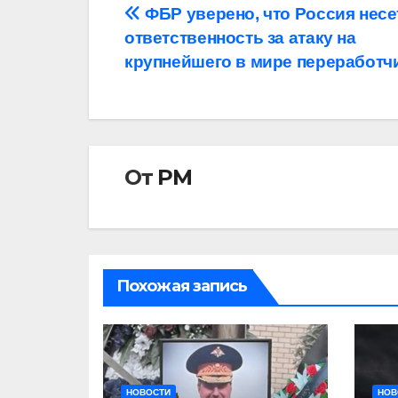
Навигация
ФБР уверено, что Россия несе
ответственность за атаку на
по
крупнейшего в мире переработч
записям
От
РМ
Похожая запись
НОВОСТИ
НОВ