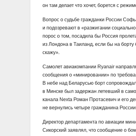
он там делает что хочет, борется с режи
Вопрос о судьбе гражданки России Софь
и подозревают в «разжигании социально
порос о том, посадила бы Россия проле
из Лондона в Таиланд, если бы на борту
скажу».
Самолет авиакомпании Ryanair направлял
сообщения о «минировании» по требован
В небе над Беларусью борт сопровожда
в Минске был задержан летевший в само
канала Nexta Роман Протасевич и его д
не вернулись четыре гражданина России
Директор департамента по авиации мин
Сикорский заявлял, что сообщение о бо