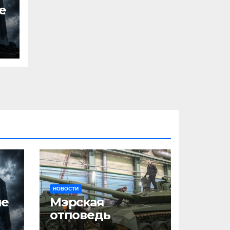
е
НОВОСТИ
ше
Мэрская
отповедь