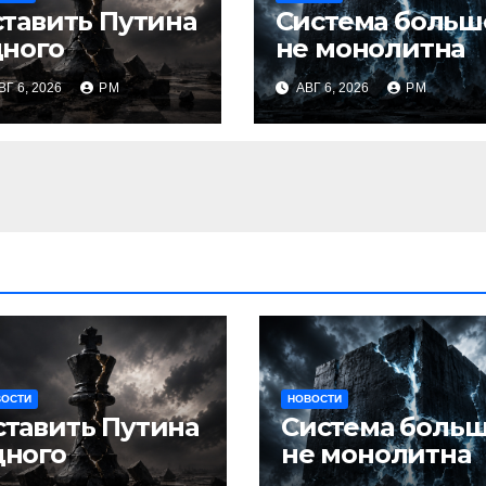
тавить Путина
Система больш
дного
не монолитна
ВГ 6, 2026
РМ
АВГ 6, 2026
РМ
ВОСТИ
НОВОСТИ
ставить Путина
Система боль
дного
не монолитна