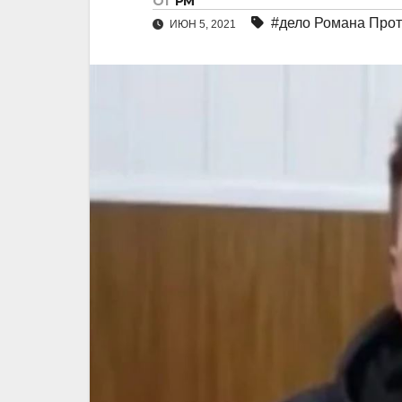
От
РМ
#дело Романа Про
ИЮН 5, 2021