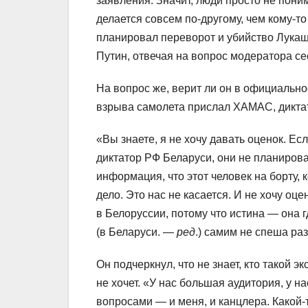
заявления. Значит, люди просто не поним
делается совсем по-другому, чем кому-то
планировал переворот и убийство Лукаше
Путин, отвечая на вопрос модератора с
На вопрос же, верит ли он в официально
взрыва самолета прислал ХАМАС, диктат
«Вы знаете, я не хочу давать оценок. Есл
диктатор РФ Беларуси, они не планирова
информация, что этот человек на борту, к
дело. Это нас не касается. И не хочу о
в Белоруссии, потому что истина — она 
(в Беларуси. —
ред
.) самим не спеша ра
Он подчеркнул, что не знает, кто такой э
не хочет. «У нас большая аудитория, у 
вопросами — и меня, и канцлера. Какой-т