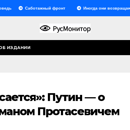
Саботажный фронт
Иногда они возвращаются… Ил
ОБ ИЗДАНИИ
асается»: Путин — о
оманом Протасевичем