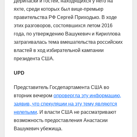
Дерипаски и гостей, находящихся у него на
яхте, среди которых был вице-премьер
правительства РФ Сергей Приходько. В ходе
этих разговоров, состоявшихся летом 2016
года, по утверждению Вашукевич и Кириллова
затрагивалась тема вмешательства российских
властей в ход избирательной кампании
президента США.
UPD
Представитель Госдепартамента США во
вторник вечером
опровергла эту информацию,
заявив, что спекуляции на эту тему являются
нелепыми
. И власти США не рассматривают
возможность предоставления Анастасии
Вашукевич убежища.