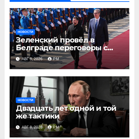
НОВОСТИ
Зеленский провёл в
Белграде переговоры с
Вучичем
АВГ 8, 2026
РМ
НОВОСТИ
Двадцать лет одной и той
же тактики
АВГ 8, 2026
РМ