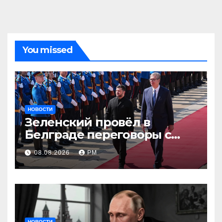
You missed
НОВОСТИ
Зеленский провёл в
Белграде переговоры с
Вучичем
08.08.2026
РМ
НОВОСТИ