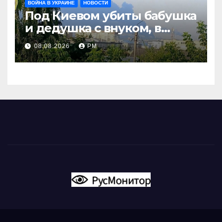
ВОЙНА В УКРАИНЕ
НОВОСТИ
Под Киевом убиты бабушка
и дедушка с внуком, в
Поволжье и на Кубани
08.08.2026
РМ
вновь горят НПЗ