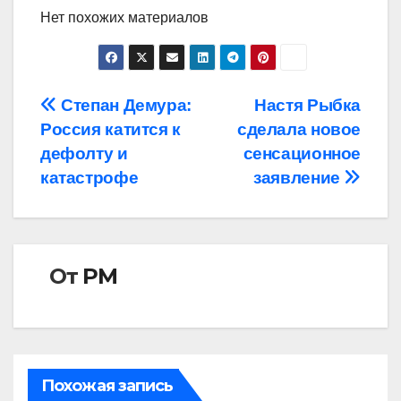
Нет похожих материалов
Навигация
Степан Демура:
Настя Рыбка
Россия катится к
сделала новое
по
дефолту и
сенсационное
записям
катастрофе
заявление
От
РМ
Похожая запись