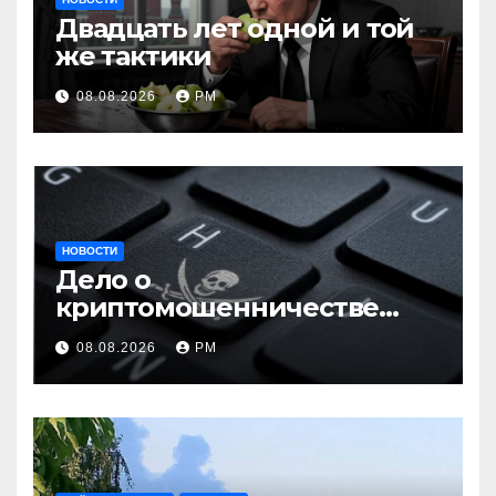
Двадцать лет одной и той
же тактики
08.08.2026
РМ
НОВОСТИ
Дело о
криптомошенничестве
оборачивают в содействие
08.08.2026
РМ
терроризму