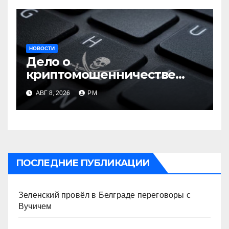
НОВОСТИ
Дело о
криптомошенничестве
оборачивают в содействие
АВГ 8, 2026
РМ
терроризму
ПОСЛЕДНИЕ ПУБЛИКАЦИИ
Зеленский провёл в Белграде переговоры с
Вучичем