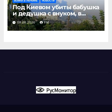
ВОЙНА В УКРАИНЕ
НОВОСТИ
Под Киевом убиты бабушка
и дедушка с внуком, в
Поволжье и на Кубани
08.08.2026
РМ
вновь горят НПЗ