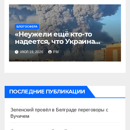
БЛОГОСФЕРА
«Неужели ещё кто-то
надеется, что Украина
будет действовать
ИЮЛ 19, 2026
РМ
непоследовательно?»
ПОСЛЕДНИЕ ПУБЛИКАЦИИ
Зеленский провёл в Белграде переговоры с
Вучичем