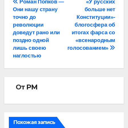
Навигация
Роман Попков —
«У русских
Они нашу страну
больше нет
по
точно до
Конституции»-
записям
революции
блогосфера об
доведут рано или
итогах фарса со
поздно одной
«всенародным
лишь своею
голосованием»
наглостью
От
РМ
Похожая запись