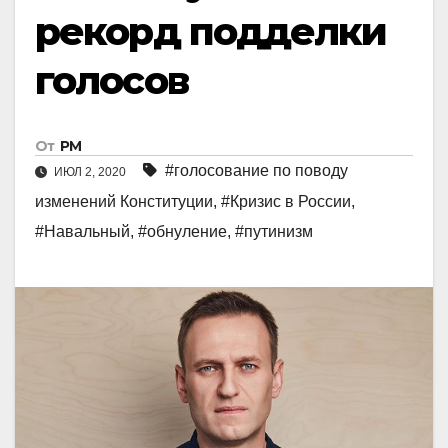
рекорд подделки
голосов
От
РМ
#голосование по поводу
ИЮЛ 2, 2020
изменений Конституции
,
#Кризис в России
,
#Навальный
,
#обнуление
,
#путинизм