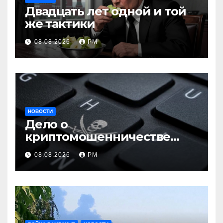
Двадцать лет одной и той
же тактики
08.08.2026
РМ
НОВОСТИ
Дело о
криптомошенничестве
оборачивают в содействие
08.08.2026
РМ
терроризму