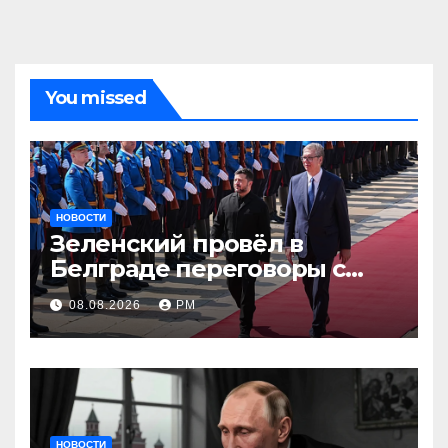
You missed
НОВОСТИ
Зеленский провёл в
Белграде переговоры с
Вучичем
08.08.2026
РМ
НОВОСТИ