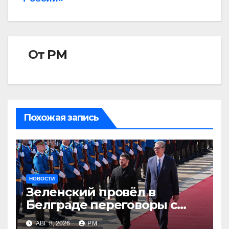
От
РМ
Похожая запись
НОВОСТИ
Зеленский провёл в
Белграде переговоры с
Вучичем
АВГ 8, 2026
РМ