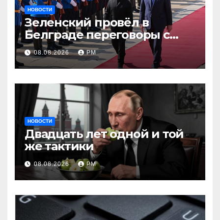
НОВОСТИ
Зеленский провёл в
Белграде переговоры с
Вучичем
08.08.2026
РМ
НОВОСТИ
Двадцать лет одной и той
же тактики
08.08.2026
РМ