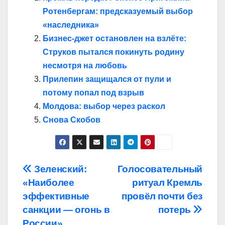
Ротенбергам: предсказуемый выбор
«наследника»
Бизнес-джет остановлен на взлёте:
Струков пытался покинуть родину
несмотря на любовь
Прилепин защищался от пули и
потому попал под взрыв
Молдова: выбор через раскол
Снова Скобов
Навигация
Зеленский:
Голосовательный
«Наиболее
ритуал Кремль
по
эффективные
провёл почти без
записям
санкции — огонь в
потерь
России»