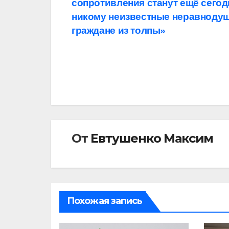
сопротивления станут ещё сегод
по
никому неизвестные неравноду
записям
граждане из толпы»
От
Евтушенко Максим
Похожая запись