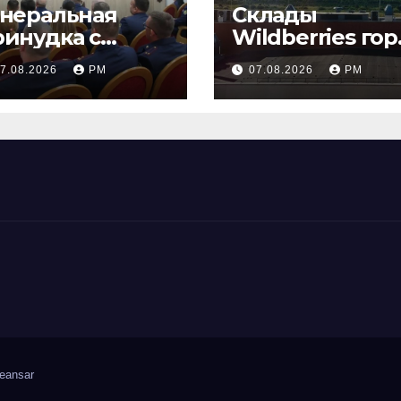
енеральная
Склады
ринудка с
Wildberries гор
золяцией
на Урале, сенат
7.08.2026
РМ
07.08.2026
РМ
принимает по
Грэму закон
eansar