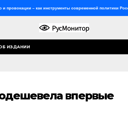
кации – как инструменты современной политики России
ОБ ИЗДАНИИ
подешевела впервые