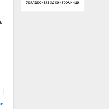
Уралдронзавод как гробница
а
ро