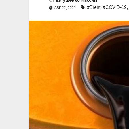
От
Евтушенко Максим
#Brent
,
#COVID-19
,
АВГ 22, 2021