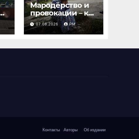
Мародёрство и
ят
провокации – как
инструменты
07.08.2026
РМ
современной
политики
России
Контакты
Авторы
Об издании