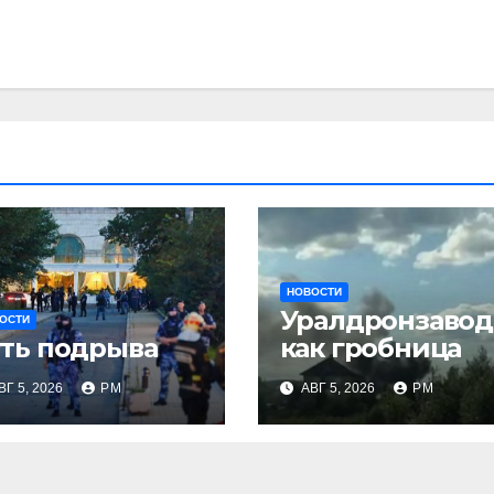
НОВОСТИ
Уралдронзавод
ОСТИ
ть подрыва
как гробница
ВГ 5, 2026
РМ
АВГ 5, 2026
РМ