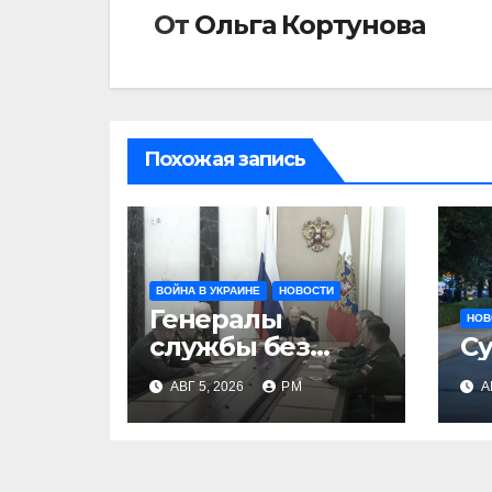
От
Ольга Кортунова
Похожая запись
ВОЙНА В УКРАИНЕ
НОВОСТИ
Генералы
НОВ
службы без
Су
тыла
АВГ 5, 2026
РМ
А