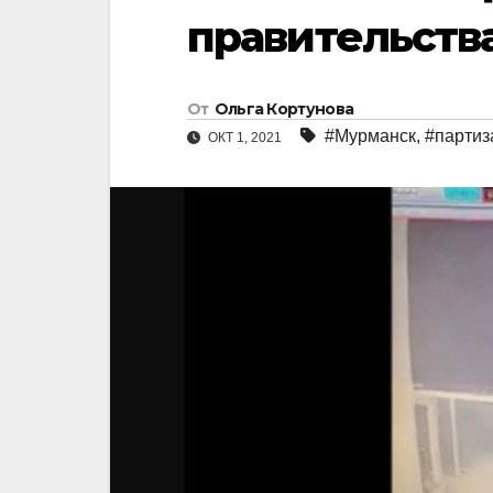
правительств
От
Ольга Кортунова
#Мурманск
,
#парти
ОКТ 1, 2021