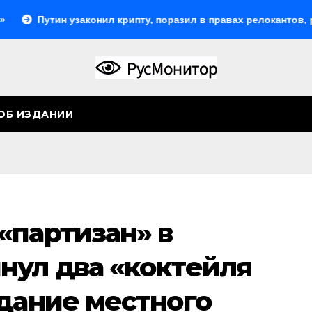
ин узаконил крипту, поразил в правах релокантов, расширил
ОБ ИЗДАНИИ
«партизан» в
нул два «коктейля
здание местного