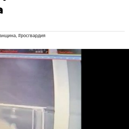
а
занщина
,
#росгвардия