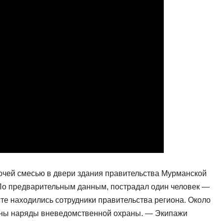
ючей смесью в двери здания правительства Мурманской
 По предварительным данным, пострадал один человек —
те находились сотрудники правительства региона. Около
ены наряды вневедомственной охраны. — Экипажи