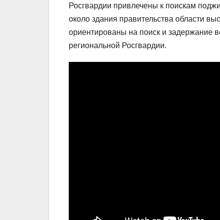
Росгвардии привлечены к поискам подж
около здания правительства области в
ориентированы на поиск и задержание в
региональной Росгвардии.