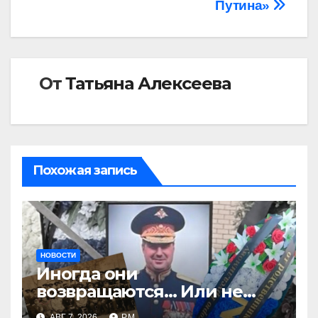
Путина»
От
Татьяна Алексеева
Похожая запись
НОВОСТИ
Иногда они
возвращаются… Или не
возвращаются
АВГ 7, 2026
РМ