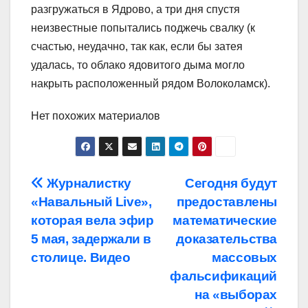
разгружаться в Ядрово, а три дня спустя
неизвестные попытались поджечь свалку (к
счастью, неудачно, так как, если бы затея
удалась, то облако ядовитого дыма могло
накрыть расположенный рядом Волоколамск).
Нет похожих материалов
Навигация
Журналистку
Сегодня будут
«Навальный Live»,
предоставлены
по
которая вела эфир
математические
записям
5 мая, задержали в
доказательства
столице. Видео
массовых
фальсификаций
на «выборах