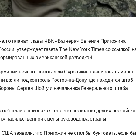
нал о планах главы ЧВК «Вагнера» Евгения Пригожина
ссии, утверждает газета The New York Times со ссылкой н
ормированных американской разведкой.
рмации неясно, помогал ли Суровикин планировать марш
ни взяли под контроль Ростов-на-Дону, где находится штаб
бороны Сергея Шойгу и начальника Генерального штаба
ообщили о признаках того, что несколько других российски
ку насильственной смены руководства страны.
ША заявили, что Пригожин не стал бы бунтовать, если б