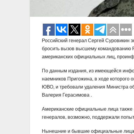
Российский генерал Сергей Суровикин з
бросить вызов высшему командованию Ро
американских официальных лиц, проинф
По данным издания, из имеющейся инфо
наемников Пригожина, в ходе которого о
ЮВО, и требовали удаления Министра о
Валерия Герасимова .
Американские официальные лица также с
генералов, возможно, поддержали попыт
Нынешние и бывшие официальные лица С