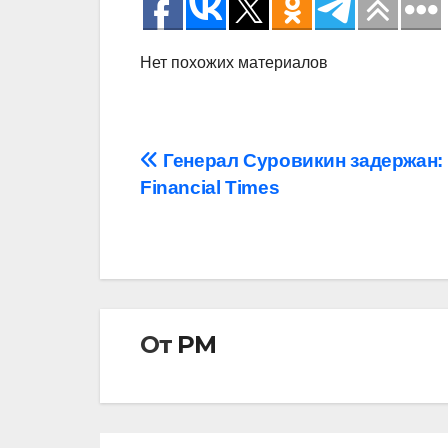
Нет похожих материалов
Навигация
Генерал Суровикин задержан:
Financial Times
по
записям
От
РМ