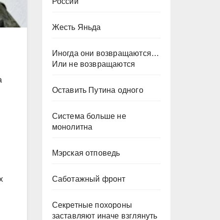
России
Жесть Яньда
Иногда они возвращаются…
Или не возвращаются
а
Оставить Путина одного
Система больше не
монолитна
Мэрская отповедь
Саботажный фронт
х
Секретные похороны
ы
заставляют иначе взглянуть