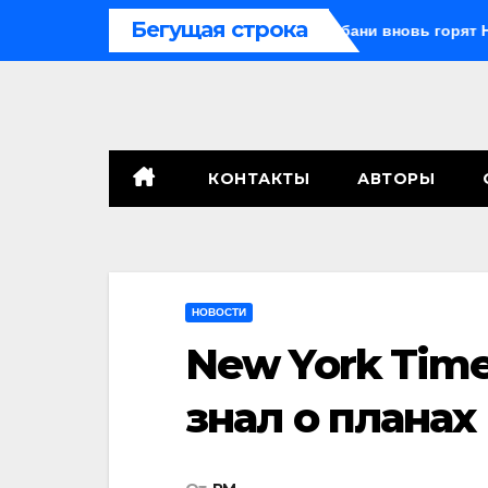
Перейти
Бегущая строка
шка с внуком, в Поволжье и на Кубани вновь горят НПЗ
к
содержимому
КОНТАКТЫ
АВТОРЫ
НОВОСТИ
New York Time
знал о плана