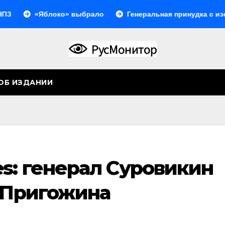
«Яблоко» выбрало
Генеральная принудка с изоляцией
ОБ ИЗДАНИИ
s: генерал Суровикин
х Пригожина