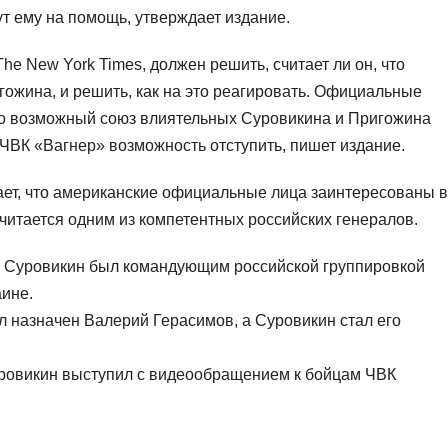
ут ему на помощь, утверждает издание.
he New York Times, должен решить, считает ли он, что
гожина, и решить, как на это реагировать. Официальные
то возможный союз влиятельных Суровикина и Пригожина
 ЧВК «Вагнер» возможность отступить, пишет издание.
ает, что американские официальные лица заинтересованы в
читается одним из компетентных российских генералов.
да Суровикин был командующим российской группировкой
аине.
ыл назначен Валерий Герасимов, а Суровикин стал его
Суровикин выступил с видеообращением к бойцам ЧВК