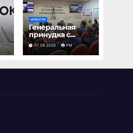
НОВОСТИ
Генеральная
принудка с
изоляцией
07.08.2026
РМ