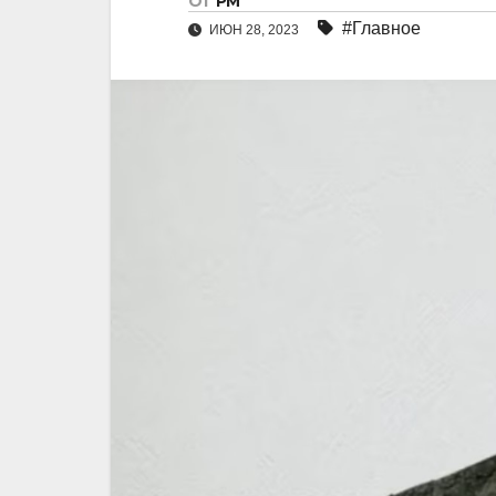
От
РМ
#Главное
ИЮН 28, 2023