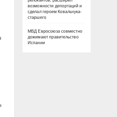
релокантов, расширил
возможности депортаций и
сделал героем Ковальчука-
старшего
МВД Евросоюза совместно
дожимают правительство
Н
Испании
в