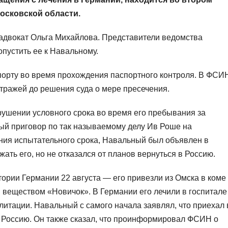
осковской области.
адвокат Ольга Михайлова. Представители ведомства
опустить ее к Навальному.
порту во время прохождения паспортного контроля. В ФСИ
стражей до решения суда о мере пресечения.
ушении условного срока во время его пребывания за
ный приговор по так называемому делу Ив Роше на
ания испытательного срока, Навальный был объявлен в
ать его, но не отказался от планов вернуться в Россию.
ории Германии 22 августа — его привезли из Омска в коме
веществом «Новичок». В Германии его лечили в госпитале
литации. Навальный с самого начала заявлял, что приехал 
в Россию. Он также сказал, что проинформировал ФСИН о