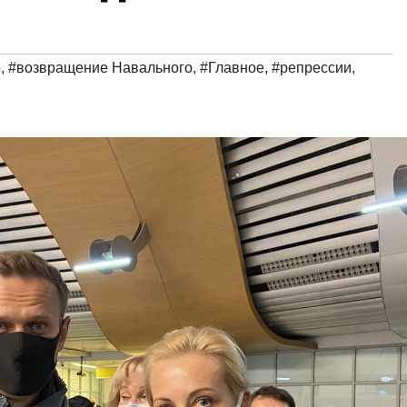
о
,
#возвращение Навального
,
#Главное
,
#репрессии
,