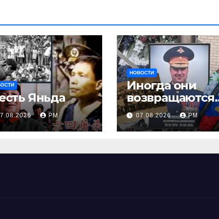
НОВОСТИ
Иногда они
ВОСТИ
есть Яньда
возвращаются
Или не
7.08.2026
РМ
07.08.2026
РМ
возвращаются