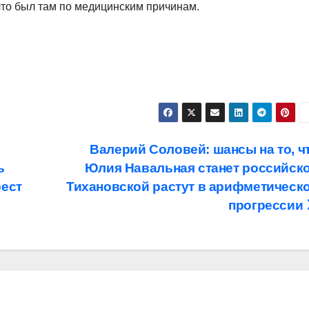
что был там по медицинским причинам.
Валерий Соловей: шансы на то, ч
ь
Юлия Навальная станет российск
рест
Тихановской растут в арифметическ
прогрессии