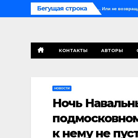
Перейти
Бегущая строка
да
Иногда они возвращаются… Или не возвращаются
к
содержимому
КОНТАКТЫ
АВТОРЫ
НОВОСТИ
Ночь Навальн
подмосковном
к нему не пус