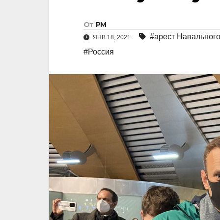
От
РМ
#арест Навальног
ЯНВ 18, 2021
#Россия