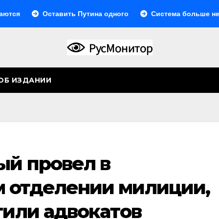
Оставить Путина одного
Система больше не монолит
ОБ ИЗДАНИИ
ый провел в
 отделении милиции,
тили адвокатов