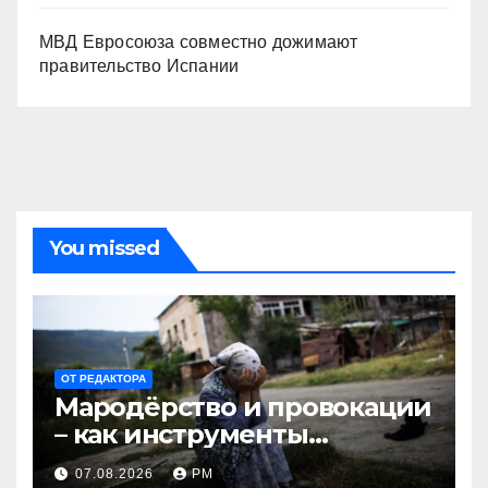
МВД Евросоюза совместно дожимают
правительство Испании
You missed
ОТ РЕДАКТОРА
Мародёрство и провокации
– как инструменты
современной политики
07.08.2026
РМ