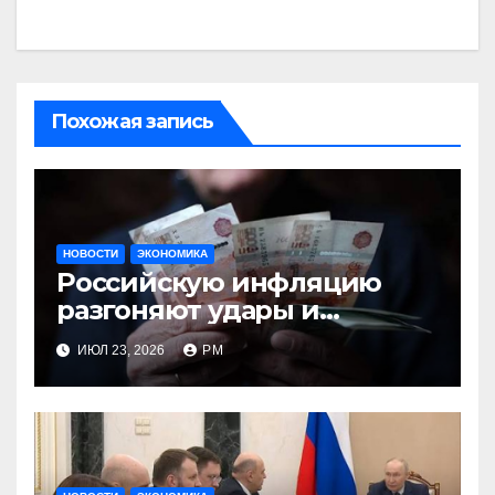
Похожая запись
НОВОСТИ
ЭКОНОМИКА
Российскую инфляцию
разгоняют удары и
ожидания
ИЮЛ 23, 2026
РМ