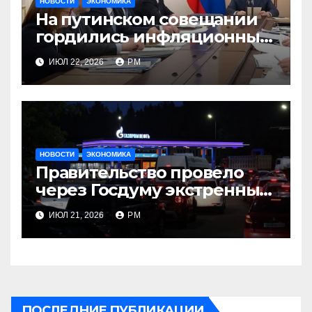
НОВОСТИ
ЭКОНОМИКА
На путинском совещании
гордились инфляционным
разгоном
ИЮЛ 22, 2026
РМ
НОВОСТИ
ЭКОНОМИКА
Правительство провело
через Госдуму экстренные
топливные меры
ИЮЛ 21, 2026
РМ
ПОСЛЕДНИЕ ПУБЛИКАЦИИ