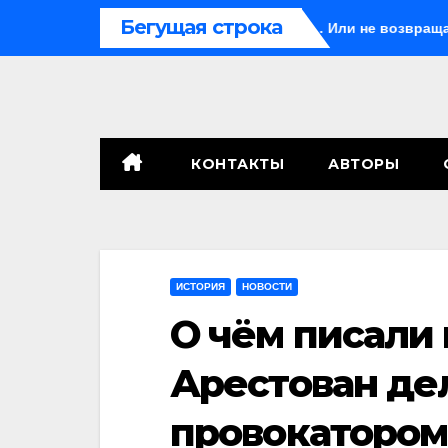
Перейти
Бегущая строка
ьда
Иногда они возвращаются… Или не возвращаются
к
содержимому
КОНТАКТЫ
АВТОРЫ
ИСТОРИЯ
НОВОСТИ
О чём писали 
Арестован де
провокатором