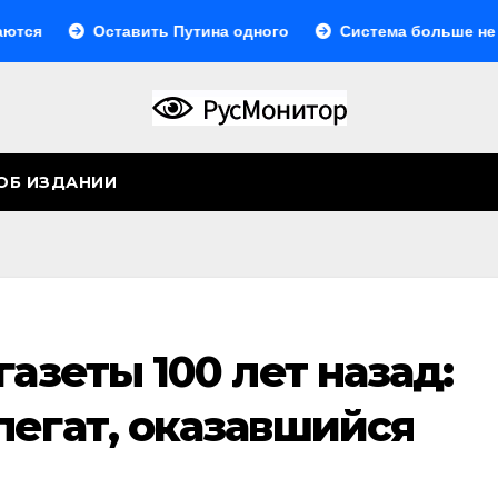
Оставить Путина одного
Система больше не монол
ОБ ИЗДАНИИ
газеты 100 лет назад:
легат, оказавшийся