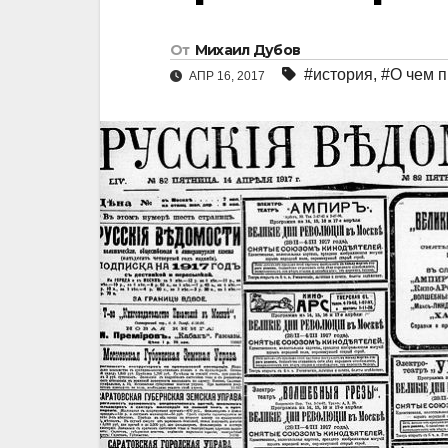
От
Михаил Дубов
#история
,
#О чем п
АПР 16, 2017