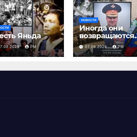
НОВОСТИ
Иногда они
ВОСТИ
есть Яньда
возвращаются
Или не
7.08.2026
РМ
07.08.2026
РМ
возвращаются