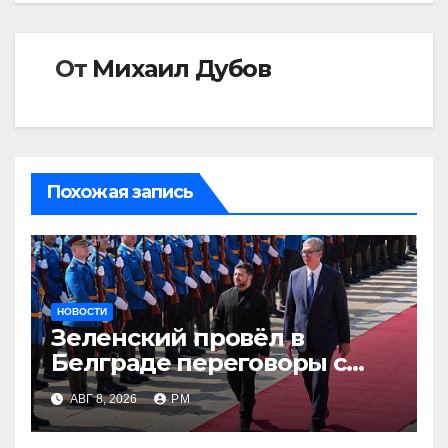
От
Михаил Дубов
Похожая запись
НОВОСТИ
Зеленский провёл в
Белграде переговоры с
Вучичем
АВГ 8, 2026
РМ