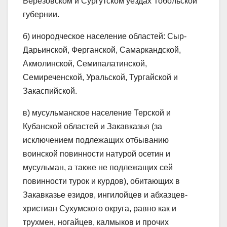
Березовском и Сургутском уездах Тобольской
губернии.
б) инородческое население областей: Сыр-
Дарьинской, Ферганской, Самаркандской,
Акмолинской, Семипалатинской,
Семиреченской, Уральской, Тургайской и
Закаспийской.
в) мусульманское население Терской и
Кубанской областей и Закавказья (за
исключением подлежащих отбыванию
воинской повинности натурой осетин и
мусульман, а также не подлежащих сей
повинности турок и курдов), обитающих в
Закавказье езидов, ингилойцев и абхазцев-
христиан Сухумского округа, равно как и
трухмен, ногайцев, калмыков и прочих