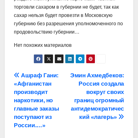
торговли сахаром в губернии не будет, так как
сахар нельзя будет провезти в Московскую
губернию без разрешения уполномоченного по
продовольствию губернии…
Нет похожих материалов
Навигация
Ашраф Гани:
Эмин Ахмедбеков:
«Афганистан
Россия создала
по
производит
вокруг своих
записям
наркотики, но
границ огромный
главные заказы
антидемократичес
поступают из
кий «лагерь»
России.…»