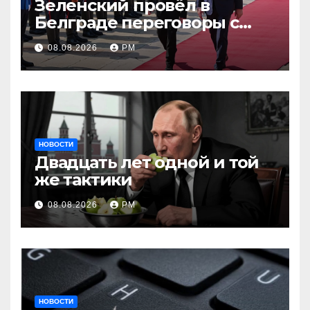
Зеленский провёл в
Белграде переговоры с
Вучичем
08.08.2026
РМ
НОВОСТИ
Двадцать лет одной и той
же тактики
08.08.2026
РМ
НОВОСТИ