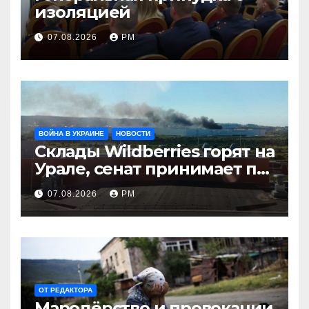
изоляцией
07.08.2026
РМ
ВОЙНА В УКРАИНЕ
НОВОСТИ
Склады Wildberries горят на
Урале, сенат принимает по
Грэму закон
07.08.2026
РМ
ОТ РЕДАКТОРА
Мародёрство и провокации