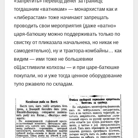
«запретить» перевод денег за границу,
тогдашним «ватникам» — монархистам как и
«либерастам» тоже начинают запрещать
проводить свои мероприятия (даже «ватно»
царя-батюшку можно поддерживать только по
свистку от пликазала начальнека, но никак не
самодеятельно), ну и трактора-комбайны… как
видим — ими тоже не большевики
оЩастливили колхозы — и при царе-батюшке
покупали, но и уже тогда ценное оборудование
тупо ржавело по складам.