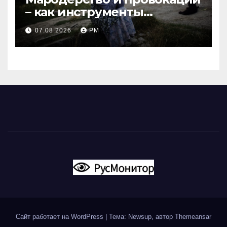
– как инструменты
современной политики
07.08.2026
РМ
России
Сайт работает на WordPress
|
Тема: Newsup, автор
Themeansar