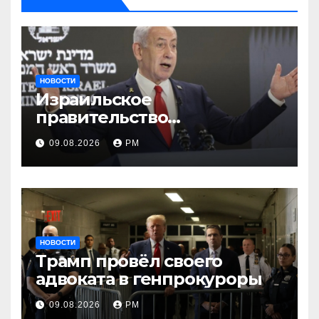
НОВОСТИ
Израильское
правительство
заворачивает план
09.08.2026
РМ
трамповского «Совета
мира»
НОВОСТИ
Трамп провёл своего
адвоката в генпрокуроры
09.08.2026
РМ