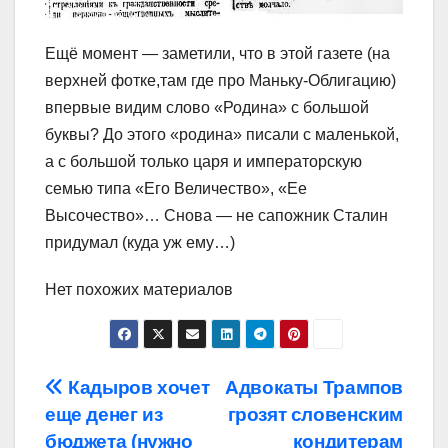
Ещё момент — заметили, что в этой газете (на
верхней фотке,там где про Маньку-Облигацию)
впервые видим слово «Родина» с большой
буквы? До этого «родина» писали с маленькой,
а с большой только царя и императорскую
семью типа «Его Величество», «Ее
Высочество»… Снова — не сапожник Сталин
придумал (куда уж ему…)
Нет похожих материалов
Навигация
Кадыров хочет
Адвокаты Трампов
еще денег из
грозят словенским
по
бюджета (нужно
кондитерам