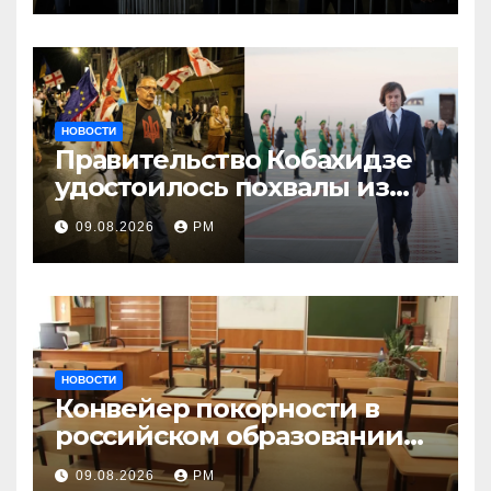
НОВОСТИ
Правительство Кобахидзе
удостоилось похвалы из
Москвы
09.08.2026
РМ
НОВОСТИ
Конвейер покорности в
российском образовании
наталкивается на
09.08.2026
РМ
сопротивление