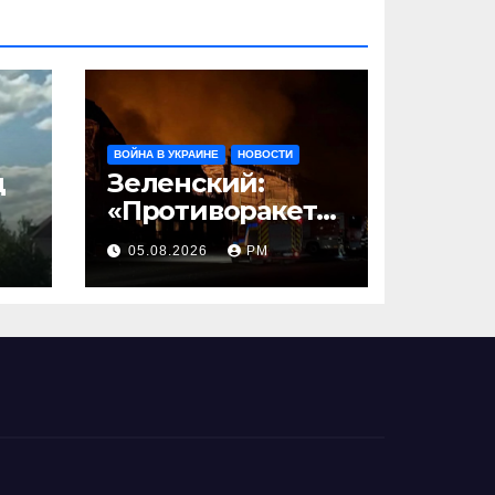
ВОЙНА В УКРАИНЕ
НОВОСТИ
д
Зеленский:
«Противоракетн
ые средства
05.08.2026
РМ
могли бы спасти
погибших
сегодня»