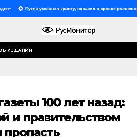
Путин узаконил крипту, поразил в правах релокантов, ра
ОБ ИЗДАНИИ
газеты 100 лет назад:
й и правительством
 пропасть