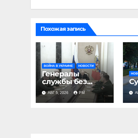
Похожая запись
ВОЙНА В УКРАИНЕ
НОВОСТИ
Генералы
НОВ
службы без
Су
тыла
АВГ 5, 2026
РМ
А