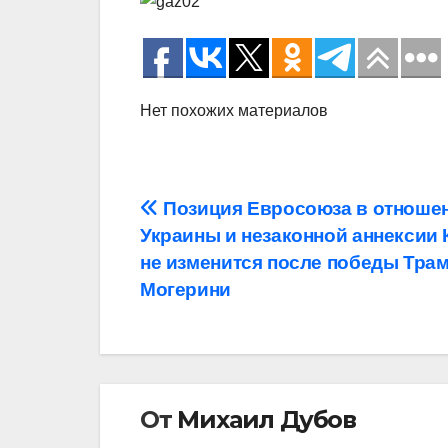
Нет похожих материалов
Навигация
Позиция Евросоюза в отноше
Украины и незаконной аннексии
по
не изменится после победы Трам
записям
Могерини
От
Михаил Дубов