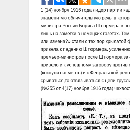
1 (14) ноября 1916 года лидер партии к
знаменитую обличительную речь, в кото
министра России Бориса Штюрмера в под
лишь на заметки в немецких газетах. Те
или измена?» стали с тех пор крылатой 
привела к падению Штюрмера, усилению 
премьер-министров после Штюрмера за 4
привело и к успешному заговору против
(кокнули насмерть) и к Февральской рев
срываться,то отвязываться с цепи трус
(№255 от 4(17) ноября 1916 года) чехвос