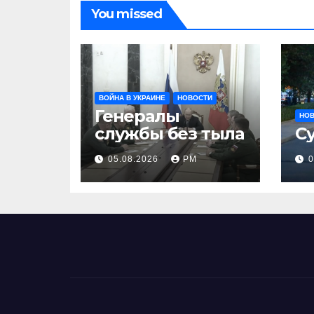
You missed
ВОЙНА В УКРАИНЕ
НОВОСТИ
Генералы
НО
службы без тыла
С
05.08.2026
РМ
0