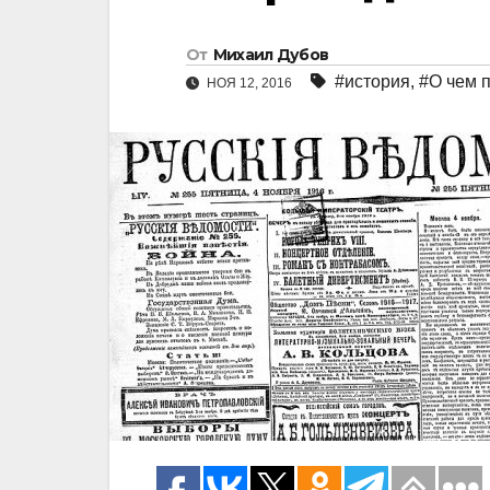
От
Михаил Дубов
#история
,
#О чем п
НОЯ 12, 2016