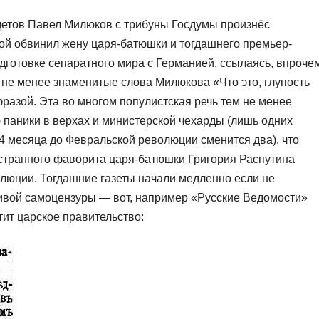
адетов Павел Милюков с трибуны Госдумы произнёс
рой обвинил жену царя-батюшки и тогдашнего премьер-
готовке сепаратного мира с Германией, ссылаясь, впрочем
м не менее знаменитые слова Милюкова «Что это, глупость
фразой. Эта во многом популистская речь тем не менее
паники в верхах и министерской чехарды (лишь одних
 месяца до Февральской революции сменится два), что
 странного фаворита царя-батюшки Григория Распутина
олюции. Тогдашние газеты начали медленно если не
ливой самоцензуры — вот, например «Русские Ведомости»
тит царское правительство: