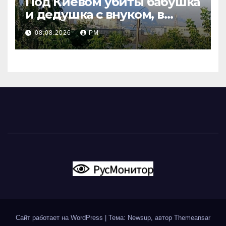
Под Киевом убиты бабушка
и дедушка с внуком, в
Поволжье и на Кубани
08.08.2026
РМ
вновь горят НПЗ
Сайт работает на WordPress
|
Тема: Newsup, автор
Themeansar