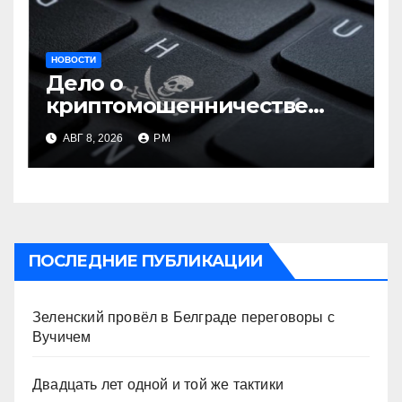
НОВОСТИ
Дело о
криптомошенничестве
оборачивают в содействие
АВГ 8, 2026
РМ
терроризму
ПОСЛЕДНИЕ ПУБЛИКАЦИИ
Зеленский провёл в Белграде переговоры с
Вучичем
Двадцать лет одной и той же тактики