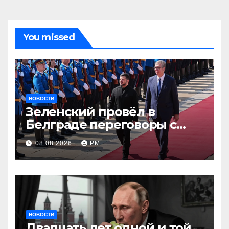
You missed
НОВОСТИ
Зеленский провёл в
Белграде переговоры с
Вучичем
08.08.2026
РМ
НОВОСТИ
Двадцать лет одной и той