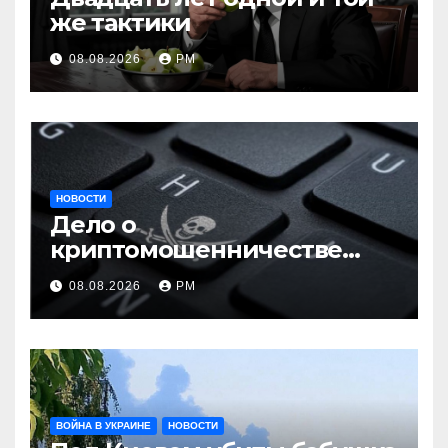
же тактики
08.08.2026
РМ
НОВОСТИ
Дело о
криптомошенничестве
оборачивают в содействие
08.08.2026
РМ
терроризму
ВОЙНА В УКРАИНЕ
НОВОСТИ