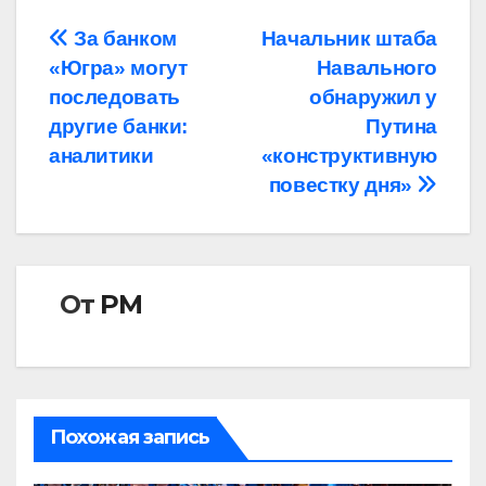
Навигация
За банком
Начальник штаба
«Югра» могут
Навального
по
последовать
обнаружил у
записям
другие банки:
Путина
аналитики
«конструктивную
повестку дня»
От
РМ
Похожая запись