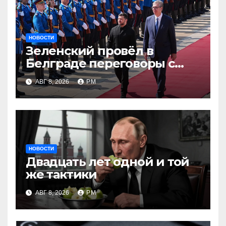
НОВОСТИ
Зеленский провёл в
Белграде переговоры с
Вучичем
АВГ 8, 2026
РМ
НОВОСТИ
Двадцать лет одной и той
же тактики
АВГ 8, 2026
РМ