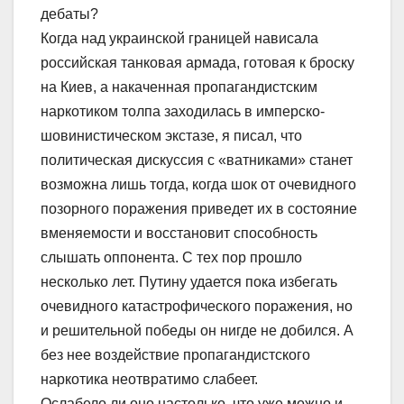
дебаты?
Когда над украинской границей нависала
российская танковая армада, готовая к броску
на Киев, а накаченная пропагандистским
наркотиком толпа заходилась в имперско-
шовинистическом экстазе, я писал, что
политическая дискуссия с «ватниками» станет
возможна лишь тогда, когда шок от очевидного
позорного поражения приведет их в состояние
вменяемости и восстановит способность
слышать оппонента. С тех пор прошло
несколько лет. Путину удается пока избегать
очевидного катастрофического поражения, но
и решительной победы он нигде не добился. А
без нее воздействие пропагандистского
наркотика неотвратимо слабеет.
Ослабело ли оно настолько, что уже можно и