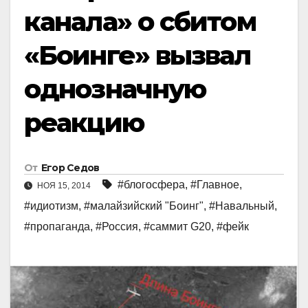
канала» о сбитом
«Боинге» вызвал
однозначную
реакцию
От
Егор Седов
#блогосфера
,
#Главное
,
НОЯ 15, 2014
#идиотизм
,
#малайзийский "Боинг"
,
#Навальный
,
#пропаганда
,
#Россия
,
#саммит G20
,
#фейк