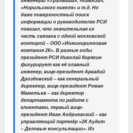
инженеры «Уралмаша», «КамАЗа»,
«Норильского никеля» и т.д.
Но
даже поверхностный поиск
информации о руководителях РСИ
показал, что значительная их
часть связана с одной московской
конторой – ООО «Инжиниринговая
компания 2К». В разные годы
президент РСИ Николай Корягин
фигурирует как её главный
инженер, вице-президент Аркадий
Дроздовский – как генеральный
директор, вице-президент Роман
Маметьев – как директор
департамента по работе с
клиентами, первый вице-
президент Иван Андриевский – как
управляющий партнёр «2К Аудит
– Деловые консультации»
. Из