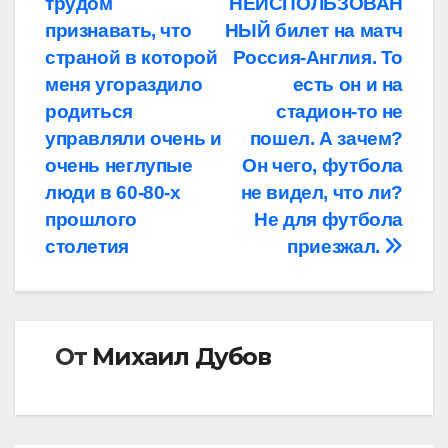
трудом
НЕИСПОЛЬЗОВАН
записям
признавать, что
НЫЙ билет на матч
страной в которой
Россия-Англия. То
меня угораздило
есть он и на
родиться
стадион-то не
управляли очень и
пошел. А зачем?
очень неглупые
Он чего, футбола
люди в 60-80-х
не видел, что ли?
прошлого
Не для футбола
столетия
приезжал.
От
Михаил Дубов