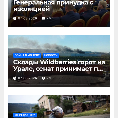
Генеральная принудка с
изоляцией
07.08.2026
РМ
ВОЙНА В УКРАИНЕ
НОВОСТИ
Склады Wildberries горят на
Урале, сенат принимает по
Грэму закон
07.08.2026
РМ
ОТ РЕДАКТОРА