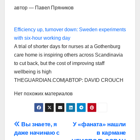
автор — Павел Пряников
Efficiency up, turnover down: Sweden experiments
with six-hour working day
A trial of shorter days for nurses at a Gothenburg
care home is inspiring others across Scandinavia
to cut back, but the cost of improving staff
wellbeing is high
THEGUARDIAN.COM
|
АВТОР: DAVID CROUCH
Нет похожих материалов
Навигация
Вы знаете, я
У «фаната» нашли
даже начинаю с
в кармане
по