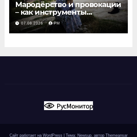
Мародёрство и провокации
– как инструменты
современной политики
07.08.2026
РМ
России
Сайт работает на WordPress
|
Тема: Newsup, автор
Themeansar