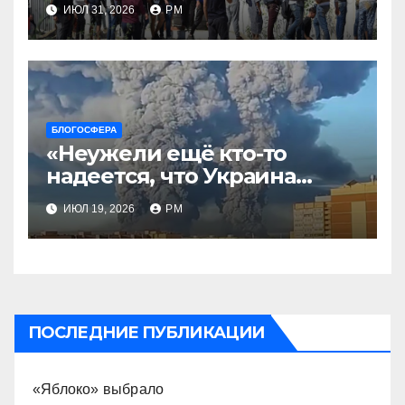
ИЮЛ 31, 2026
РМ
БЛОГОСФЕРА
«Неужели ещё кто-то
надеется, что Украина
будет действовать
ИЮЛ 19, 2026
РМ
непоследовательно?»
ПОСЛЕДНИЕ ПУБЛИКАЦИИ
«Яблоко» выбрало