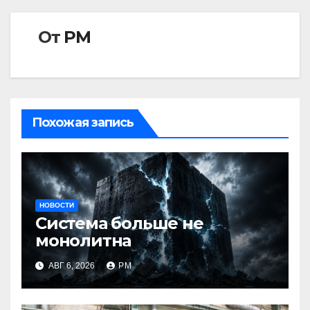
От
РМ
Похожая запись
НОВОСТИ
Система больше не
монолитна
АВГ 6, 2026
РМ