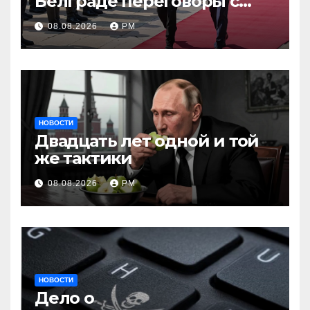
Белграде переговоры с
Вучичем
08.08.2026
РМ
НОВОСТИ
Двадцать лет одной и той
же тактики
08.08.2026
РМ
НОВОСТИ
Дело о