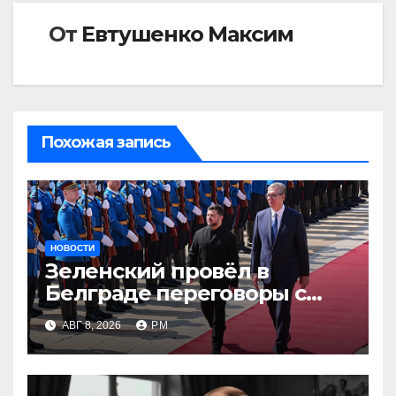
От
Евтушенко Максим
Похожая запись
НОВОСТИ
Зеленский провёл в
Белграде переговоры с
Вучичем
АВГ 8, 2026
РМ