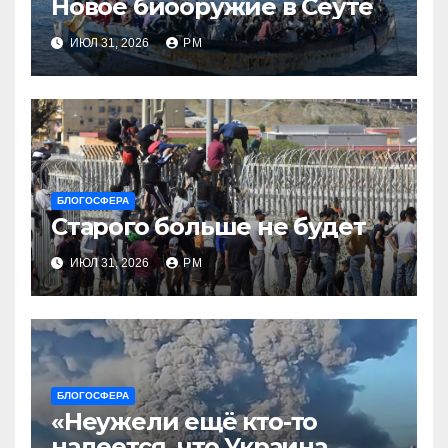
Новое биооружие в Сеуте
ИЮЛ 31, 2026
РМ
БЛОГОСФЕРА
Старого больше не будет
ИЮЛ 31, 2026
РМ
БЛОГОСФЕРА
«Неужели ещё кто-то
надеется, что Украина