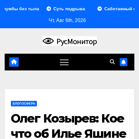
Перейти
ы без тыла
Суть подрыва
Саботажный фронт
к
Чт. Авг 6th, 2026
содержимому
БЛОГОСФЕРА
Олег Козырев: Кое
что об Илье Яшине