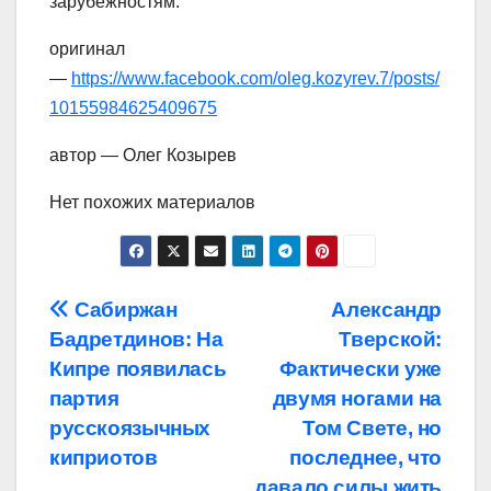
зарубежностям.
оригинал
—
https://www.facebook.com/oleg.kozyrev.7/posts/
10155984625409675
автор — Олег Козырев
Нет похожих материалов
Навигация
Сабиржан
Александр
Бадретдинов: На
Тверской:
по
Кипре появилась
Фактически уже
записям
партия
двумя ногами на
русскоязычных
Том Свете, но
киприотов
последнее, что
давало силы жить