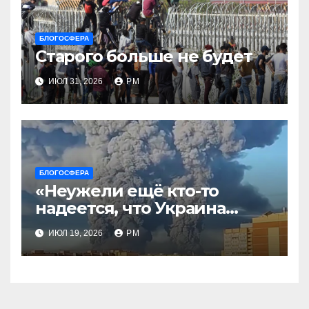
БЛОГОСФЕРА
Старого больше не будет
ИЮЛ 31, 2026
РМ
БЛОГОСФЕРА
«Неужели ещё кто-то
надеется, что Украина
будет действовать
ИЮЛ 19, 2026
РМ
непоследовательно?»