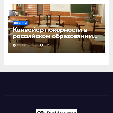
НОВОСТИ
Конвейер покорности в
российском образовании
наталкивается на
09.08.2026
РМ
сопротивление