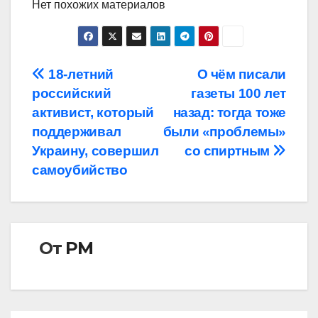
Нет похожих материалов
Навигация
18-летний
О чём писали
российский
газеты 100 лет
по
активист, который
назад: тогда тоже
записям
поддерживал
были «проблемы»
Украину, совершил
со спиртным
самоубийство
От
РМ