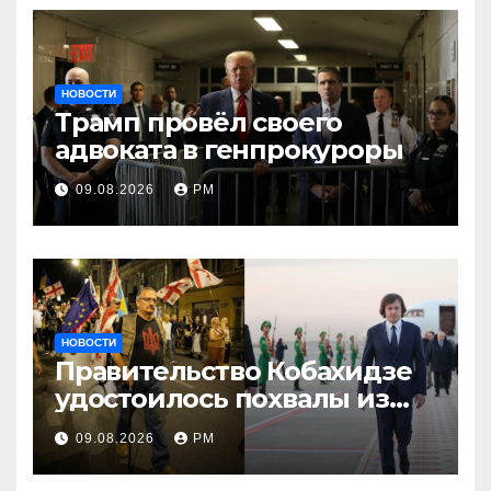
НОВОСТИ
Трамп провёл своего
адвоката в генпрокуроры
09.08.2026
РМ
НОВОСТИ
Правительство Кобахидзе
удостоилось похвалы из
Москвы
09.08.2026
РМ