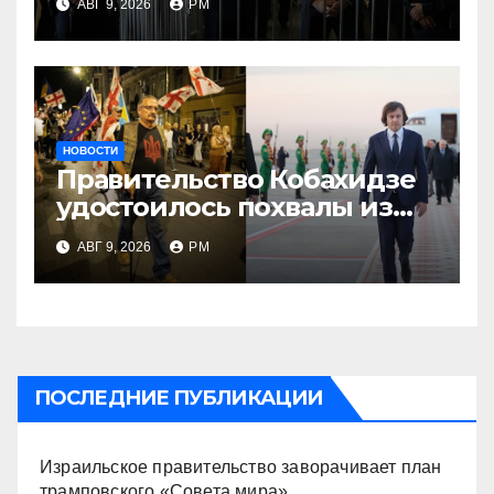
АВГ 9, 2026
РМ
НОВОСТИ
Правительство Кобахидзе
удостоилось похвалы из
Москвы
АВГ 9, 2026
РМ
ПОСЛЕДНИЕ ПУБЛИКАЦИИ
Израильское правительство заворачивает план
трамповского «Совета мира»