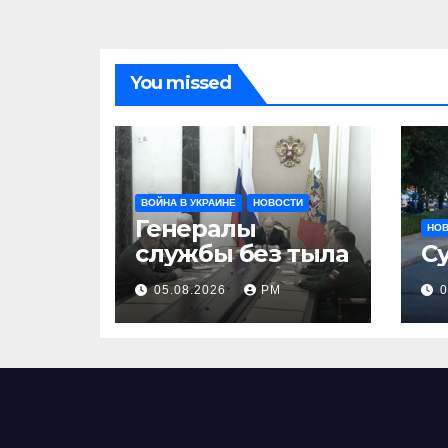
You missed
ВОЙНА В УКРАИНЕ
НОВОСТИ
Генералы
НО
службы без тыла
С
05.08.2026
РМ
0