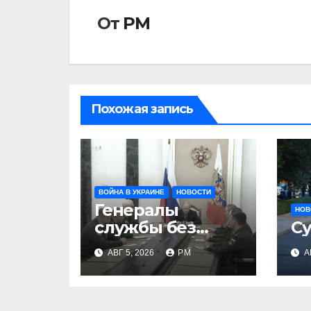
От
РМ
Похожая запись
ВОЙНА В УКРАИНЕ
НОВОСТИ
Генералы
НОВ
службы без
Су
тыла
АВГ 5, 2026
РМ
А