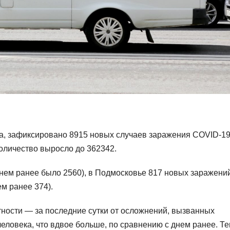
а, зафиксировано 8915 новых случаев заражения COVID-1
количество выросло до 362342.
днем ранее было 2560), в Подмосковье 817 новых заражени
ем ранее 374).
тности — за последние сутки от осложнений, вызванных
еловека, что вдвое больше, по сравнению с днем ранее. Т