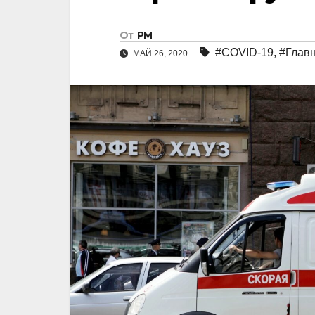
От
РМ
#COVID-19
,
#Глав
МАЙ 26, 2020