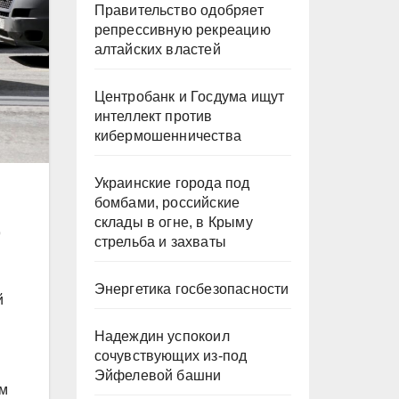
Правительство одобряет
репрессивную рекреацию
алтайских властей
Центробанк и Госдума ищут
интеллект против
кибермошенничества
Украинские города под
бомбами, российские
склады в огне, в Крыму
9
стрельба и захваты
Энергетика госбезопасности
й
Надеждин успокоил
сочувствующих из-под
Эйфелевой башни
ем