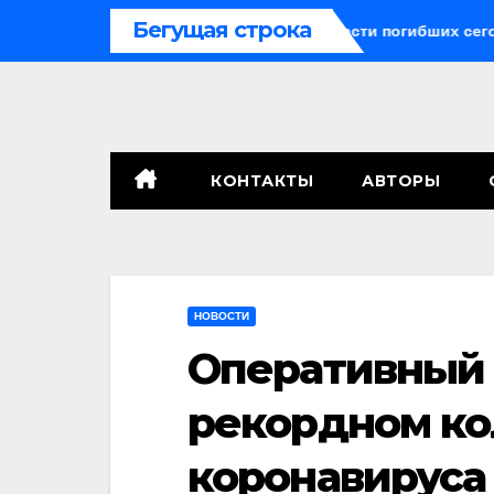
Перейти
Бегущая строка
воракетные средства могли бы спасти погибших сегодня»
к
содержимому
КОНТАКТЫ
АВТОРЫ
НОВОСТИ
Оперативный 
рекордном ко
коронавируса 