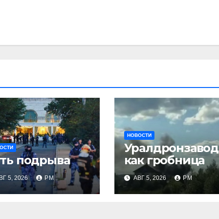
НОВОСТИ
Уралдронзавод
ОСТИ
ть подрыва
как гробница
ВГ 5, 2026
РМ
АВГ 5, 2026
РМ