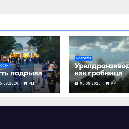
НОВОСТИ
Уралдронзаво
ВОСТИ
уть подрыва
как гробница
5.08.2026
РМ
05.08.2026
РМ