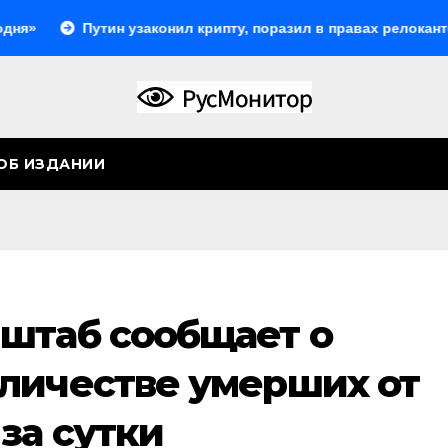
Путин узаконил крипту, поразил в правах релокантов, рас
ОБ ИЗДАНИИ
штаб сообщает о
личестве умерших от
за сутки