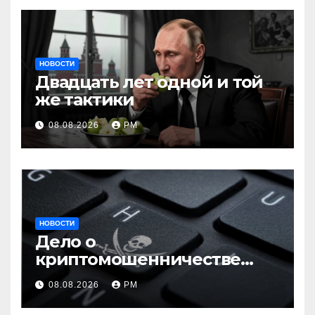
НОВОСТИ
Двадцать лет одной и той
же тактики
08.08.2026
РМ
НОВОСТИ
Дело о
криптомошенничестве
оборачивают в содействие
08.08.2026
РМ
терроризму