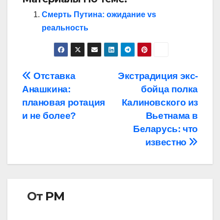
Смерть Путина: ожидание vs
реальность
Навигация
Отставка
Экстрадиция экс-
Анашкина:
бойца полка
по
плановая ротация
Калиновского из
записям
и не более?
Вьетнама в
Беларусь: что
известно
От
РМ