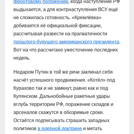
фронтовому положению
, когда наступление РФ
выдыхается, а для контрнаступления ВСУ ещё
не сложилась готовность. «Кремлёвка»
добивается её официальной фиксации,
рассчитывая развести на прагматичности
прошлого-будущего американского президента
.
Вот на что рассчитано ужесточение последних
недель.
Недаром Путин в той же речи заклинал себя
насчёт успешного продвижения. «Котёл» под
Курахово так и не замкнут, равно как и под
Купянском. Дальнобойные ракетные удары
вглубь территории РФ, поражение складов и
арсеналов скажутся в обозримые сроки.
Остаётся подписывать страшить западных
политиков
в ядерной доктрине
и метать