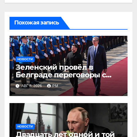
Похожая запись
НОВОСТИ
Зеленский провёл в
Белграде переговоры с
Вучичем
АВГ 8, 2026
РМ
НОВОСТИ
Двадцать лет одной и той