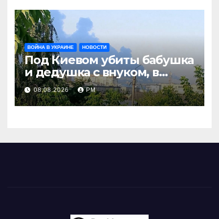
ВОЙНА В УКРАИНЕ
НОВОСТИ
Под Киевом убиты бабушка
и дедушка с внуком, в
Поволжье и на Кубани
08.08.2026
РМ
вновь горят НПЗ