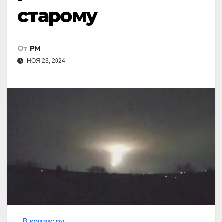
старому
От
РМ
НОЯ 23, 2024
В кризис.ру