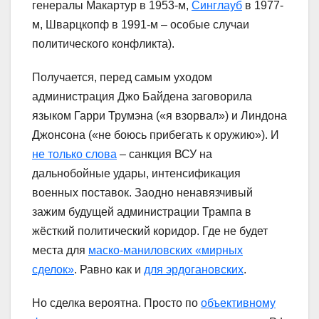
генералы Макартур в 1953-м,
Синглауб
в 1977-
м, Шварцкопф в 1991-м – особые случаи
политического конфликта).
Получается, перед самым уходом
администрация Джо Байдена заговорила
языком Гарри Трумэна («я взорвал») и Линдона
Джонсона («не боюсь прибегать к оружию»). И
не только слова
– санкция ВСУ на
дальнобойные удары, интенсификация
военных поставок. Заодно ненавязчивый
зажим будущей администрации Трампа в
жёсткий политический коридор. Где не будет
места для
маско-маниловских «мирных
сделок»
. Равно как и
для эрдогановских
.
Но сделка вероятна. Просто по
объективному