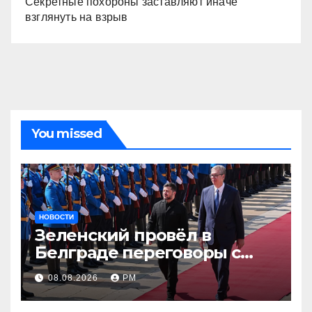
Секретные похороны заставляют иначе
взглянуть на взрыв
You missed
НОВОСТИ
Зеленский провёл в
Белграде переговоры с
Вучичем
08.08.2026
РМ