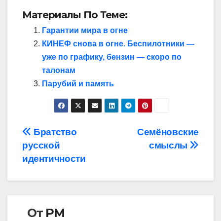
Материалы По Теме:
Гарантии мира в огне
КИНЕФ снова в огне. Беспилотники —
уже по графику, бензин — скоро по
талонам
Парубий и память
Навигация
Братство
Семёновские
русской
смыслы
по
идентичности
записям
От
РМ