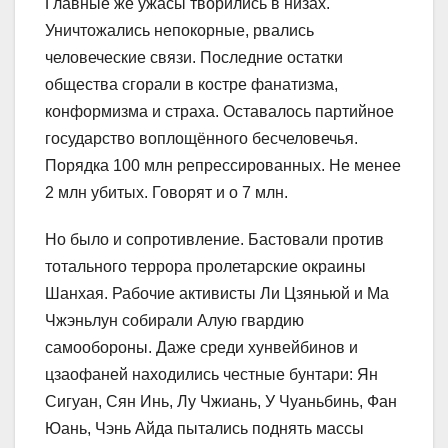
Главные же ужасы творились в низах.
Уничтожались непокорные, рвались
человеческие связи. Последние остатки
общества сгорали в костре фанатизма,
конформизма и страха. Оставалось партийное
государство воплощённого бесчеловечья.
Порядка 100 млн репрессированных. Не менее
2 млн убитых. Говорят и о 7 млн.
Но было и сопротивление. Бастовали против
тотального террора пролетарские окраины
Шанхая. Рабочие активисты Ли Цзяньюй и Ма
Чжэньлун собирали Алую гвардию
самообороны. Даже среди хунвейбинов и
цзаофаней находились честные бунтари: Ян
Сигуан, Сян Инь, Лу Чжиань, У Чуаньбинь, Фан
Юань, Чэнь Айда пытались поднять массы