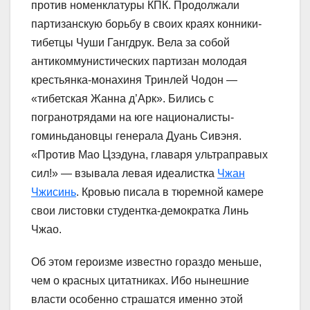
против номенклатуры КПК. Продолжали
партизанскую борьбу в своих краях конники-
тибетцы Чуши Гангдрук. Вела за собой
антикоммунистических партизан молодая
крестьянка-монахиня Тринлей Чодон —
«тибетская Жанна д’Арк». Бились с
погранотрядами на юге националисты-
гоминьдановцы генерала Дуань Сивэня.
«Против Мао Цзэдуна, главаря ультраправых
сил!» — взывала левая идеалистка
Чжан
Чжисинь
. Кровью писала в тюремной камере
свои листовки студентка-демократка Линь
Чжао.
Об этом героизме известно гораздо меньше,
чем о красных цитатниках. Ибо нынешние
власти особенно страшатся именно этой