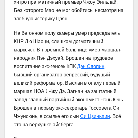
хитро прагматичный премьер Чжоу Энльлай.
Без которого Мао не мог обойтись, несмотря на
злобную истерику Цзян.
На бетонном полу камеры умер председатель
КНР Лю Шаоци, слишком догматичный
марксист. В тюремной больнице умер маршал-
народник Пэн Дэхуай. Брошен на трудовое
воспитание экс-генсек КПК
Дэн Сяопин
,
бывший организатор репрессий, будущий
великий реформатор. Выслан в опалу первый
маршал НОАК Чжу Дэ. Загнан на заштатный
завод главный партийный экономист Чэнь Юнь.
Брошен в тюрьму экс-секретарь Госсовета Си
Чжунсюнь, в ссылке его сын
Си Цзиньпин
. Всё
это на верхушке айсберга.