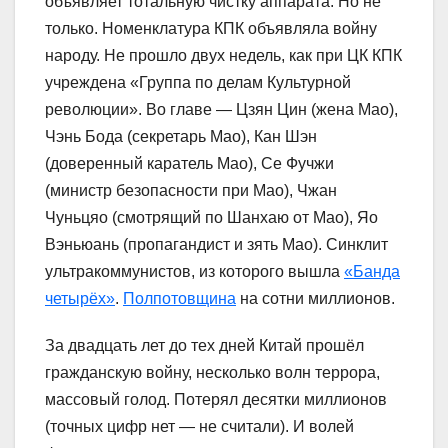
объявляет тотальную чистку аппарата. Но не
только. Номенклатура КПК объявляла войну
народу. Не прошло двух недель, как при ЦК КПК
учреждена «Группа по делам Культурной
революции». Во главе — Цзян Цин (жена Мао),
Чэнь Бода (секретарь Мао), Кан Шэн
(доверенный каратель Мао), Се Фучжи
(министр безопасности при Мао), Чжан
Чуньцяо (смотрящий по Шанхаю от Мао), Яо
Вэньюань (пропагандист и зять Мао). Синклит
ультракоммунистов, из которого вышла
«Банда
четырёх»
.
Полпотовщина
на сотни миллионов.
За двадцать лет до тех дней Китай прошёл
гражданскую войну, несколько волн террора,
массовый голод. Потерял десятки миллионов
(точных цифр нет — не считали). И волей