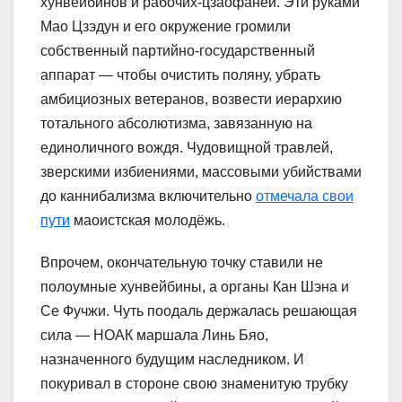
хунвейбинов и рабочих-цзаофаней. Эти руками
Мао Цзэдун и его окружение громили
собственный партийно-государственный
аппарат — чтобы очистить поляну, убрать
амбициозных ветеранов, возвести иерархию
тотального абсолютизма, завязанную на
единоличного вождя. Чудовищной травлей,
зверскими избиениями, массовыми убийствами
до каннибализма включительно
отмечала свои
пути
маоистская молодёжь.
Впрочем, окончательную точку ставили не
полоумные хунвейбины, а органы Кан Шэна и
Се Фучжи. Чуть поодаль держалась решающая
сила — НОАК маршала Линь Бяо,
назначенного будущим наследником. И
покуривал в стороне свою знаменитую трубку