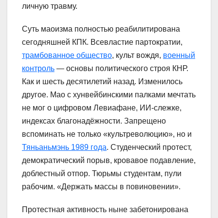
личную травму.
Суть маоизма полностью реабилитирована
сегодняшней КПК. Всевластие партократии,
трамбованное общество
, культ вождя,
военный
контроль
— основы политического строя КНР.
Как и шесть десятилетий назад. Изменилось
другое. Мао с хунвейбинскими палками мечтать
не мог о цифровом Левиафане, ИИ-слежке,
индексах благонадёжности. Запрещено
вспоминать не только «культреволюцию», но и
Тяньаньмэнь 1989 года
. Студенческий протест,
демократический порыв, кровавое подавление,
доблестный отпор. Тюрьмы студентам, пули
рабочим. «Держать массы в повиновении».
Протестная активность ныне забетонирована