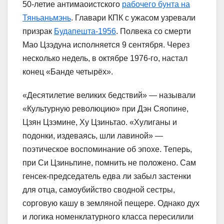
50-летие антимаоистского
рабочего бунта на
Тяньаньмэнь
. Главари КПК с ужасом узревали
призрак
Будапешта-1956
. Полвека со смерти
Мао Цзэдуна исполняется 9 сентября. Через
несколько недель, в октябре 1976-го, настал
конец «Банде четырёх».
«Десятилетие великих бедствий» — называли
«Культурную революцию» при Дэн Сяопине,
Цзян Цзэмине, Ху Цзиньтао. «Хулиганы и
подонки, издеваясь, шли лавиной» —
поэтическое воспоминание об эпохе. Теперь,
при Си Цзиньпине, помнить не положено. Сам
генсек-председатель едва ли забыл застенки
для отца, самоубийство сводной сестры,
сорговую кашу в земляной пещере. Однако дух
и логика номенклатурного класса пересилили