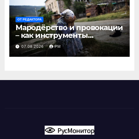
ОТ РЕДАКТОРА
Мародёрство и провокации
– как инструменты
современной политики
07.08.2026
РМ
России