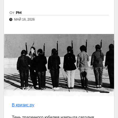
От
РМ
МАЙ 16, 2026
В кризис.ру
Тень трагичного юбилея накрыла сегодня