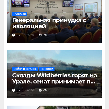
НОВОСТИ
Генеральная принудка с
изоляцией
07.08.2026
РМ
ВОЙНА В УКРАИНЕ
НОВОСТИ
Склады Wildberries горят на
Урале, сенат принимает по
Грэму закон
07.08.2026
РМ