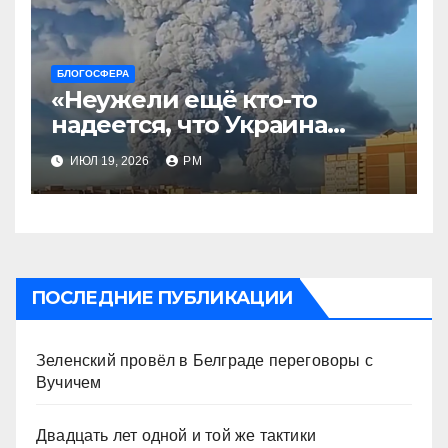
БЛОГОСФЕРА
«Неужели ещё кто-то
надеется, что Украина
будет действовать
ИЮЛ 19, 2026
РМ
непоследовательно?»
ПОСЛЕДНИЕ ПУБЛИКАЦИИ
Зеленский провёл в Белграде переговоры с
Вучичем
Двадцать лет одной и той же тактики