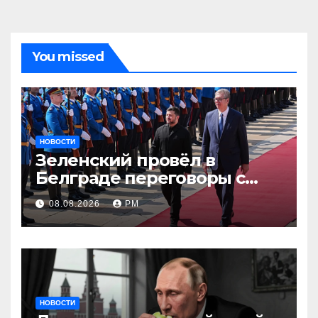
You missed
НОВОСТИ
Зеленский провёл в
Белграде переговоры с
Вучичем
08.08.2026
РМ
НОВОСТИ