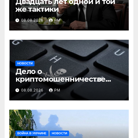
Двадцать лет одной и той
же тактики
08.08.2026
РМ
НОВОСТИ
Дело о
криптомошенничестве
оборачивают в содействие
08.08.2026
РМ
терроризму
ВОЙНА В УКРАИНЕ
НОВОСТИ