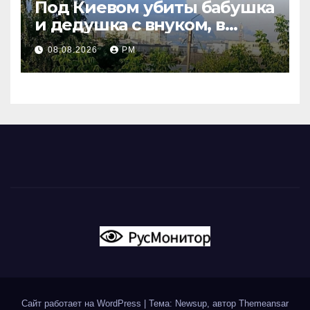
Под Киевом убиты бабушка
и дедушка с внуком, в
Поволжье и на Кубани
08.08.2026
РМ
вновь горят НПЗ
Сайт работает на WordPress
|
Тема: Newsup, автор
Themeansar