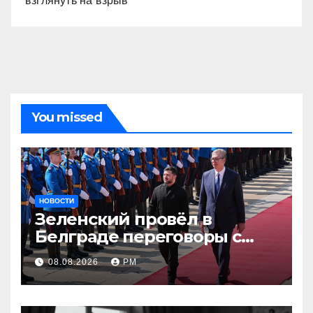
взглянуть на взрыв
You missed
НОВОСТИ
Зеленский провёл в
Белграде переговоры с
Вучичем
08.08.2026
РМ