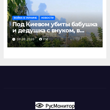
ВОЙНА В УКРАИНЕ
НОВОСТИ
Под Киевом убиты бабушка
и дедушка с внуком, в
Поволжье и на Кубани
08.08.2026
РМ
вновь горят НПЗ