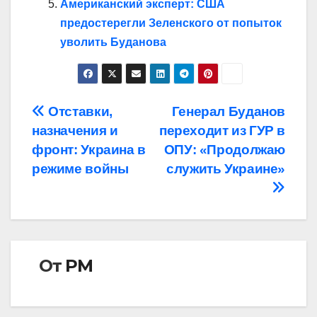
Американский эксперт: США
предостерегли Зеленского от попыток
уволить Буданова
Навигация
Отставки,
Генерал Буданов
назначения и
переходит из ГУР в
по
фронт: Украина в
ОПУ: «Продолжаю
записям
режиме войны
служить Украине»
От
РМ