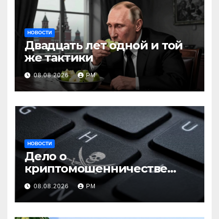
НОВОСТИ
Двадцать лет одной и той
же тактики
08.08.2026
РМ
НОВОСТИ
Дело о
криптомошенничестве
оборачивают в содействие
08.08.2026
РМ
терроризму