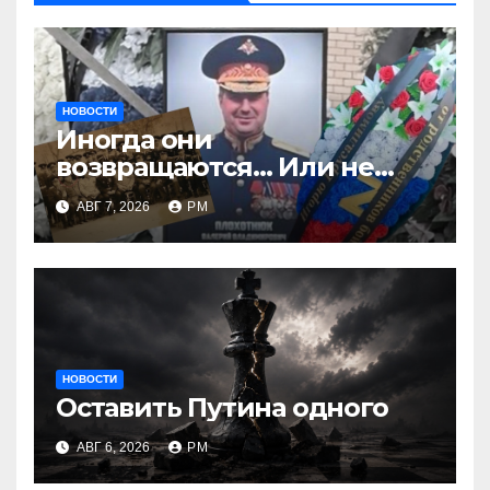
НОВОСТИ
Иногда они
возвращаются… Или не
возвращаются
АВГ 7, 2026
РМ
НОВОСТИ
Оставить Путина одного
АВГ 6, 2026
РМ