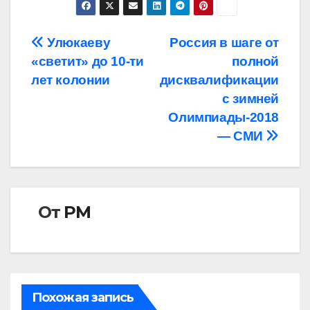
Навигация
Улюкаеву
Россия в шаге от
«светит» до 10-ти
полной
по
лет колонии
дисквалификации
записям
с зимней
Олимпиады-2018
— СМИ
От
РМ
Похожая запись