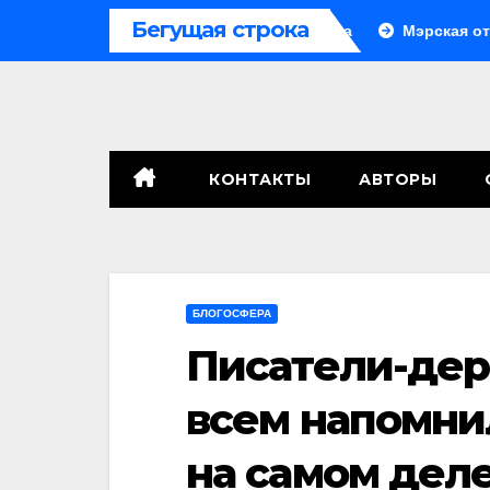
Перейти
Бегущая строка
го
Система больше не монолитна
Мэрская отпове
к
содержимому
КОНТАКТЫ
АВТОРЫ
БЛОГОСФЕРА
Писатели-дер
всем напомни
на самом дел