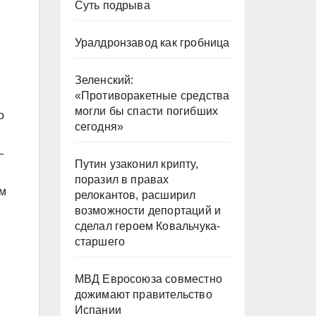
Суть подрыва
Уралдронзавод как гробница
.
Зеленский:
«Противоракетные средства
могли бы спасти погибших
о
сегодня»
—
Путин узаконил крипту,
поразил в правах
ом
релокантов, расширил
возможности депортаций и
сделал героем Ковальчука-
старшего
МВД Евросоюза совместно
дожимают правительство
Испании