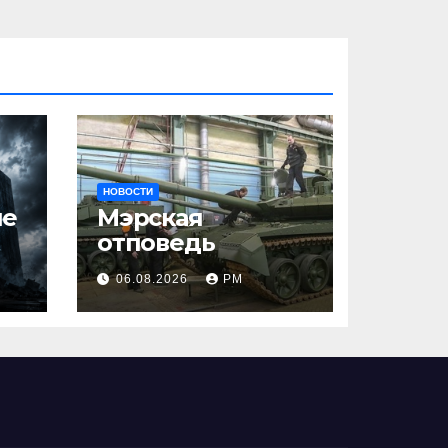
НОВОСТИ
ше
Мэрская
отповедь
06.08.2026
РМ