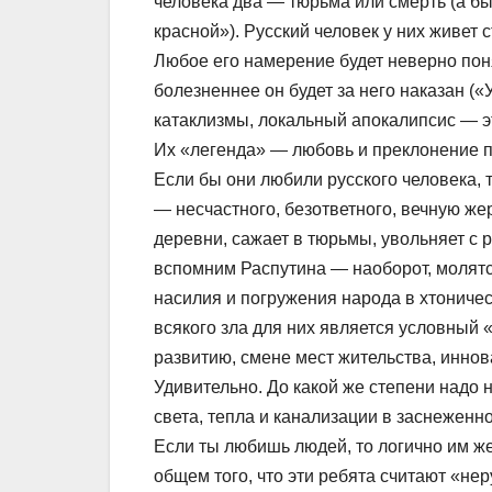
человека два — тюрьма или смерть (а быс
красной»). Русский человек у них живе
Любое его намерение будет неверно поня
болезненнее он будет за него наказан (
катаклизмы, локальный апокалипсис — э
Их «легенда» — любовь и преклонение п
Если бы они любили русского человека, 
— несчастного, безответного, вечную же
деревни, сажает в тюрьмы, увольняет с 
вспомним Распутина — наоборот, молятс
насилия и погружения народа в хтоничес
всякого зла для них является условный «
развитию, смене мест жительства, иннов
Удивительно. До какой же степени надо 
света, тепла и канализации в заснеженно
Если ты любишь людей, то логично им жел
общем того, что эти ребята считают «нер