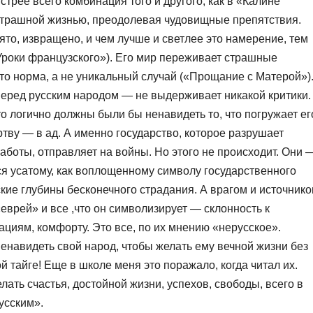
трее всего комбинация того и другого, как в «Калине
т страшной жизнью, преодолевая чудовищные препятствия.
то, извращено, и чем лучше и светлее это намерение, тем
«Уроки французского»). Его мир переживает страшные
то норма, а не уникальный случай («Прощание с Матерой»)
еред русским народом — не выдерживает никакой критики.
то логично должны были бы ненавидеть то, что погружает ег
ртву — в ад. А именно государство, которое разрушает
работы, отправляет на войны. Но этого не происходит. Они 
я усатому, как воплощенному символу государственного
кие глубины бесконечного страдания. А врагом и источник
еврей» и все ,что он символизирует — склонность к
ациям, комфорту. Это все, по их мнению «нерусское».
ненавидеть свой народ, чтобы желать ему вечной жизни без
й тайге! Еще в школе меня это поражало, когда читал их.
ать счастья, достойной жизни, успехов, свободы, всего в
усским».