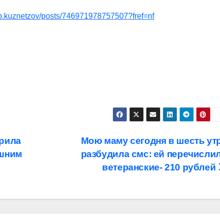
b.kuznetzov/posts/746971978757507?fref=nf
ерила
Мою маму сегодня в шесть ут
ешним
разбудила смс: ей перечисли
ветеранские- 210 рублей