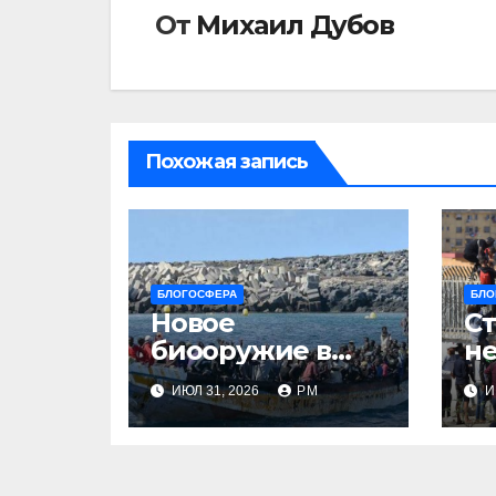
От
Михаил Дубов
Похожая запись
БЛОГОСФЕРА
БЛО
Новое
Ст
биооружие в
не
Сеуте
ИЮЛ 31, 2026
РМ
И