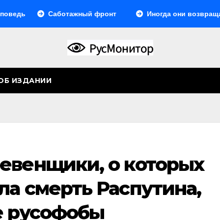
дь
Саботажный фронт
Иногда они возвращаются
ОБ ИЗДАНИИ
евенщики, о которых
ла смерть Распутина,
е русофобы