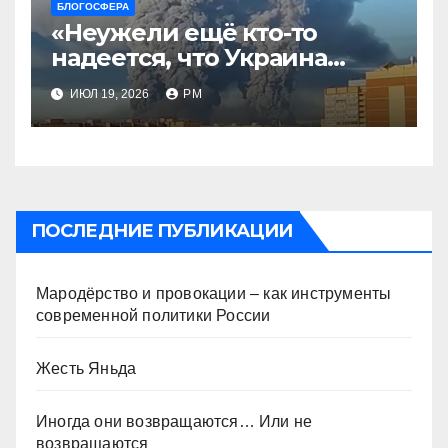
БЛОГОСФЕРА
«Неужели ещё кто-то
надеется, что Украина
будет действовать
ИЮЛ 19, 2026
РМ
непоследовательно?»
ПОСЛЕДНИЕ ПУБЛИКАЦИИ
Мародёрство и провокации – как инструменты
современной политики России
Жесть Яньда
Иногда они возвращаются… Или не
возвращаются