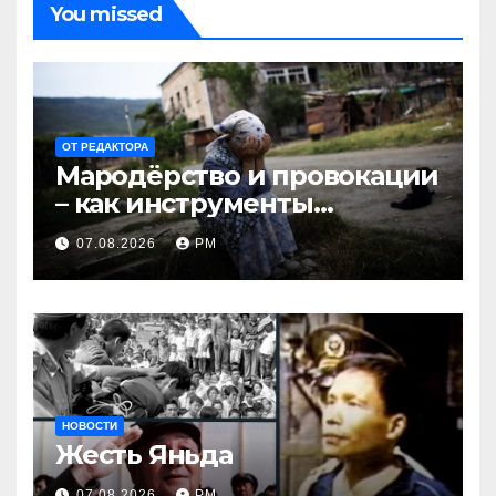
You missed
ОТ РЕДАКТОРА
Мародёрство и провокации
– как инструменты
современной политики
07.08.2026
РМ
России
НОВОСТИ
Жесть Яньда
07.08.2026
РМ