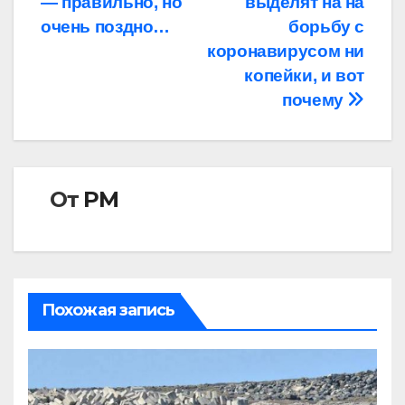
— правильно, но
выделят на на
записям
очень поздно…
борьбу с
коронавирусом ни
копейки, и вот
почему
От
РМ
Похожая запись