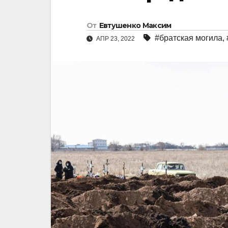
От
Евтушенко Максим
#братская могила
,
АПР 23, 2022