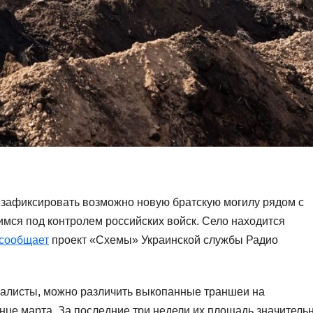
 зафиксировать возможно новую братскую могилу рядом с
мся под контролем российских войск. Село находится
сообщает
проект «Схемы» Украинской службы Радио
налисты, можно различить выкопанные траншеи на
нце марта. За последние три недели их площадь значитель