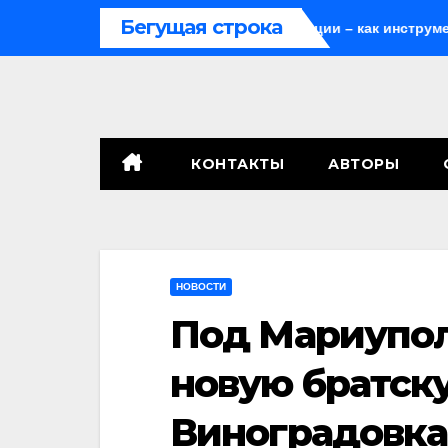
Перейти
Бегущая строка
он
Мародёрство и провокации – как инструменты совре
к
содержимому
КОНТАКТЫ
АВТОРЫ
НОВОСТИ
Под Мариупо
новую братск
Виноградовка