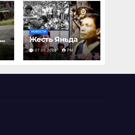
и
НОВОСТИ
ак
Жесть Яньда
07.08.2026
РМ