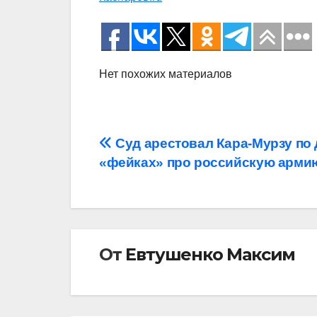
Нет похожих материалов
Навигация
Суд арестовал Кара-Мурзу по 
«фейках» про российскую арми
по
записям
От
Евтушенко Максим