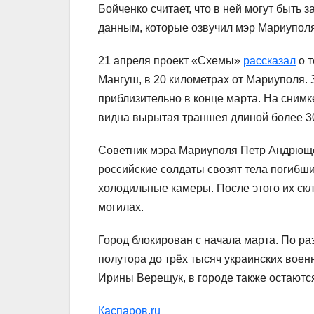
Бойченко считает, что в ней могут быть
данным, которые озвучил мэр Мариуполя
21 апреля проект «Схемы»
рассказал
о т
Мангуш, в 20 километрах от Мариуполя.
приблизительно в конце марта. На снимке
видна вырытая траншея длиной более 3
Советник мэра Мариуполя Петр Андрющен
российские солдаты свозят тела погибши
холодильные камеры. После этого их скл
могилах.
Город блокирован с начала марта. По р
полутора до трёх тысяч украинских вое
Ирины Верещук, в городе также остаются
Каспаров.ru