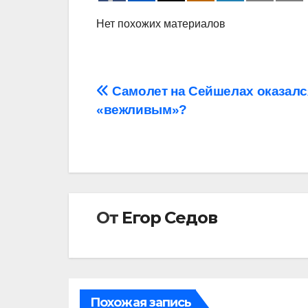
Нет похожих материалов
Навигация
Самолет на Сейшелах оказалс
«вежливым»?
по
записям
От
Егор Седов
Похожая запись