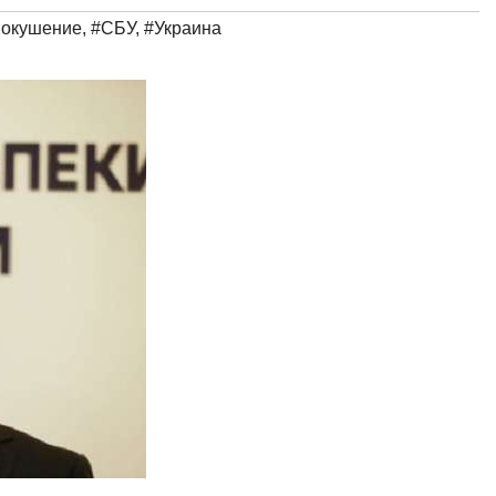
покушение
,
#СБУ
,
#Украинa