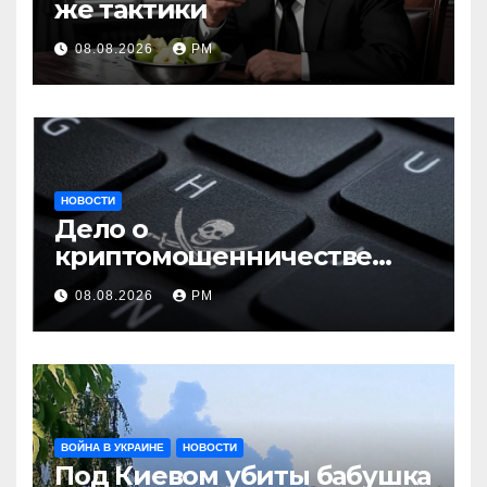
же тактики
08.08.2026
РМ
НОВОСТИ
Дело о
криптомошенничестве
оборачивают в содействие
08.08.2026
РМ
терроризму
ВОЙНА В УКРАИНЕ
НОВОСТИ
Под Киевом убиты бабушка