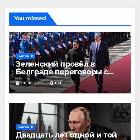
You missed
НОВОСТИ
Зеленский провёл в
Белграде переговоры с
Вучичем
08.08.2026
РМ
НОВОСТИ
Двадцать лет одной и той