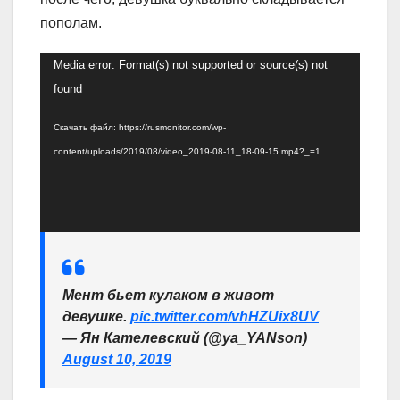
пополам.
Видеоплеер
Media error: Format(s) not supported or source(s) not
found
Скачать файл: https://rusmonitor.com/wp-
content/uploads/2019/08/video_2019-08-11_18-09-15.mp4?_=1
Мент бьет кулаком в живот
девушке.
pic.twitter.com/vhHZUix8UV
— Ян Кателевский (@ya_YANson)
August 10, 2019