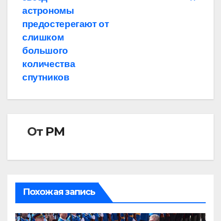
записям
астрономы
предостерегают от
слишком
большого
количества
спутников
От
РМ
Похожая запись