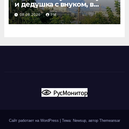
и дедушка с внуком, в
Поволжье и на Кубани
08.08.2026
РМ
вновь горят НПЗ
Сайт работает на WordPress
|
Тема: Newsup, автор
Themeansar