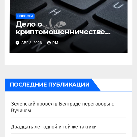
НОВОСТИ
Дело о
криптомошенничестве
оборачивают в содействие
АВГ 8, 2026
РМ
терроризму
ПОСЛЕДНИЕ ПУБЛИКАЦИИ
Зеленский провёл в Белграде переговоры с
Вучичем
Двадцать лет одной и той же тактики