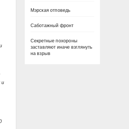
Мэрская отповедь
Саботажный фронт
Секретные похороны
и
заставляют иначе взглянуть
на взрыв
и
 и
0