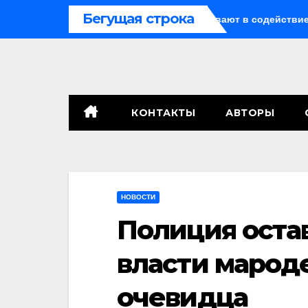
Перейти
Бегущая строка
криптомошенничестве оборачивают в содействие терроризму
к
содержимому
КОНТАКТЫ
АВТОРЫ
НОВОСТИ
Полиция оста
власти мароде
очевидца