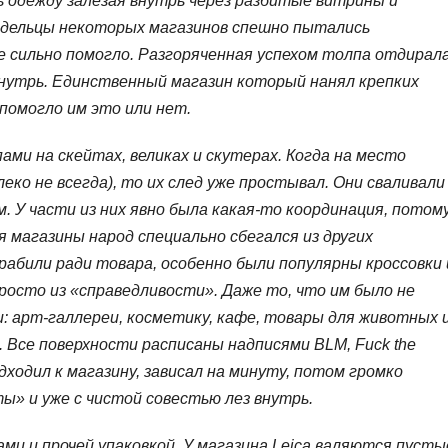
 одежду залезая внутрь через разбитые витрины и
ладельцы некоторых магазинов спешно пытались
не сильно помогло. Разгоряченная успехом толпа отдирал
 внутрь. Единственный магазин который нанял крепких
помогло им это или нет.
ми на скейтах, великах и скутерах. Когда на место
еко не всегда), то их след уже простывал. Они сваливали
м. У части из них явно была какая-то координация, потом
я магазины народ специально сбегался из других
рабили ради товара, особенно были популярны кроссовки 
росто из «справедливости». Даже то, что им было не
ли: арт-галлереи, косметику, кафе, товары для животных 
. Все поверхности расписаны надписями BLM, Fuck the
 подходил к магазину, зависал на минуту, потом громко
ты» и уже с чистой совестью лез внутрь.
ми и прочей упаковкой. У магазина Leica валяются пусты