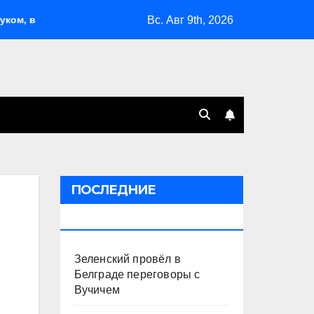
Вс. Авг 9th, 2026
лжье и на Кубани вновь горят НПЗ
«Яблоко» выбрало
ПОСЛЕДНИЕ
ПУБЛИКАЦИИ
Зеленский провёл в
Белграде переговоры с
Вучичем