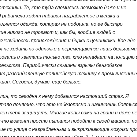
техники. Те, кто туда вломились возможно даже и не
 Грабители ходят набивая награбленное в мешки и
валяется одежда, которая не подошла, но ее быстро
ие никого не трогают и, как бы, вообще людей с
очевидность происхождения и бирки с ценниками. Кое-где
я не ходить по одиночке и перемещаются лишь большими
трогать и хватать только тех, кто нападает на полицию 
тельства. Периодически слышны взрывы бензобаков
ят развандаленную полицейскую технику в промышленны
ашин. Сегодня, думаю, еще больше.
лин, то сегодня к нему добавился настоящий страх. Я
стало понятно, что это небезопасно и начинаешь боятьс
олжен тебя защищать. Многие копы сами на грани и даже н
й-то момент просто пытался подойти к своей машине, н
щие по улице с награбленным и выкрикивающие лозунги пр