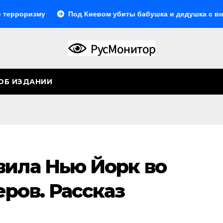
Под Киевом убиты бабушка и дедушка с внуком, в Пово
ОБ ИЗДАНИИ
вила Нью Йорк во
ров. Рассказ