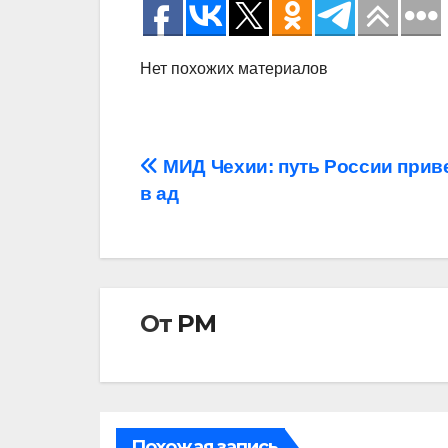
Нет похожих материалов
Навигация
МИД Чехии: путь России прив
в ад
по
записям
От
РМ
Похожая запись