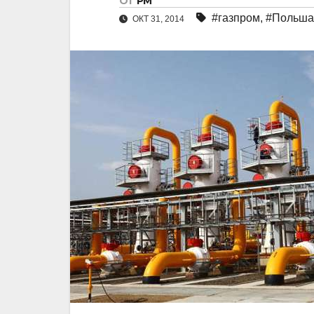
От
РМ
#газпром
,
#Польша
ОКТ 31, 2014