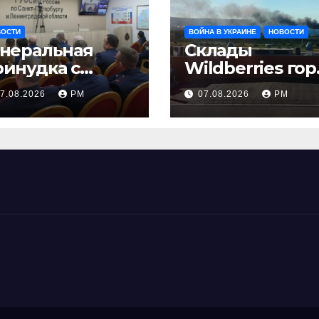
ВОСТИ
ВОЙНА В УКРАИНЕ
НОВОСТИ
енеральная
Склады
ринудка с
Wildberries гор
золяцией
на Урале, сенат
7.08.2026
РМ
07.08.2026
РМ
принимает по
Грэму закон