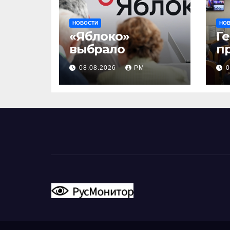
НОВОСТИ
НО
«Яблоко»
Г
выбрало
п
и
08.08.2026
РМ
0