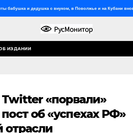
и дедушка с внуком, в Поволжье и на Кубани вновь горят НП
ОБ ИЗДАНИИ
Twitter «порвали»
пост об «успехах РФ»
й отрасли