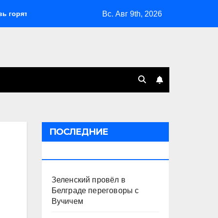
Вс. Авг 9th, 2026
З
«Яблоко» выбрало
Зеленский провёл в Белгр
ПОСЛЕДНИЕ
ПУБЛИКАЦИИ
Зеленский провёл в
Белграде переговоры с
Вучичем