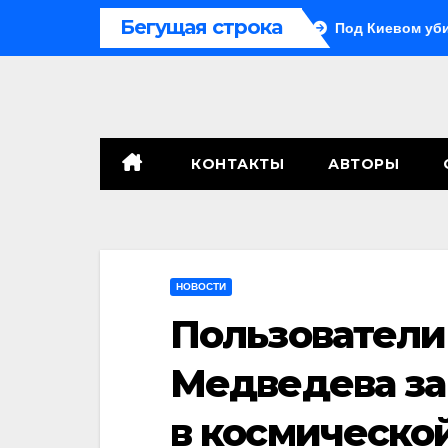
Перейти
Бегущая строка
ют в содействие терроризму
Под Киевом убиты бабушка 
к
содержимому
КОНТАКТЫ
АВТОРЫ
НОВОСТИ
Пользователи 
Медведева за 
в космическо