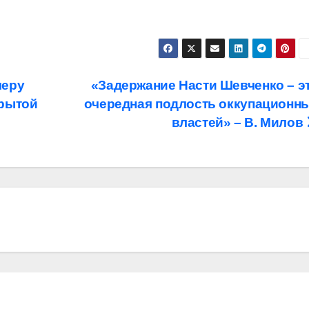
меру
«Задержание Насти Шевченко – э
крытой
очередная подлость оккупационн
властей» – В. Милов